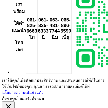
เรา
พร้อม
061-
061-
063-
065-
ให้คำ
825-
825-
481-
896-
แนะนำ
6663
6333
7744
5590
โย
นี
นิ่ม
เพ็ญ
โทร
เลย
เราใช้คุกกี้เพื่อพัฒนาประสิทธิภาพ และประสบการณ์ที่ดีในการ
ใช้เว็บไซต์ของคุณ คุณสามารถศึกษารายละเอียดได้ที่
นโยบายความเป็นส่วนตัว
ตั้งค่าคุกกี้
ยอมรับทั้งหมด