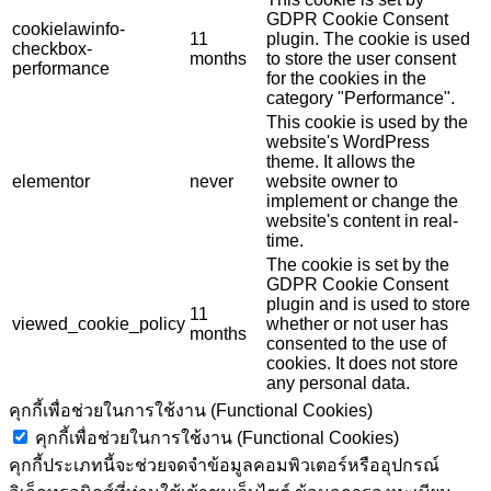
GDPR Cookie Consent
cookielawinfo-
11
plugin. The cookie is used
checkbox-
months
to store the user consent
performance
for the cookies in the
category "Performance".
This cookie is used by the
website's WordPress
theme. It allows the
elementor
never
website owner to
implement or change the
website's content in real-
time.
The cookie is set by the
GDPR Cookie Consent
plugin and is used to store
11
viewed_cookie_policy
whether or not user has
months
consented to the use of
cookies. It does not store
any personal data.
คุกกี้เพื่อช่วยในการใช้งาน (Functional Cookies)
คุกกี้เพื่อช่วยในการใช้งาน (Functional Cookies)
คุกกี้ประเภทนี้จะช่วยจดจำข้อมูลคอมพิวเตอร์หรืออุปกรณ์