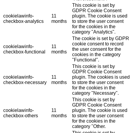
This cookie is set by
GDPR Cookie Consent
cookielawinfo-
11
plugin. The cookie is used
checkbox-analytics
months
to store the user consent
for the cookies in the
category "Analytics".
The cookie is set by GDPR
cookie consent to record
cookielawinfo-
11
the user consent for the
checkbox-functional
months
cookies in the category
"Functional".
This cookie is set by
GDPR Cookie Consent
cookielawinfo-
11
plugin. The cookies is used
checkbox-necessary
months
to store the user consent
for the cookies in the
category "Necessary".
This cookie is set by
GDPR Cookie Consent
cookielawinfo-
11
plugin. The cookie is used
checkbox-others
months
to store the user consent
for the cookies in the
category "Other.
This cookie is set by