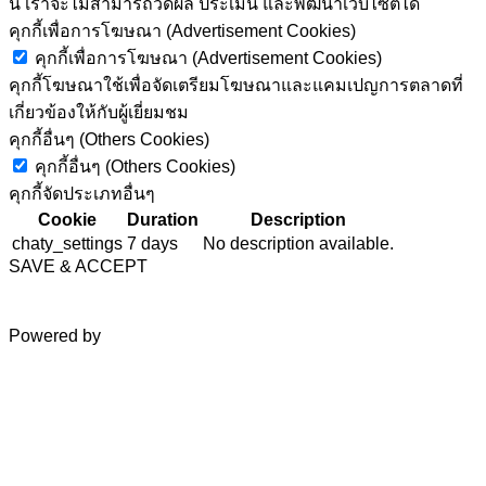
นี้ เราจะไม่สามารถวัดผล ประเมิน และพัฒนาเว็บไซต์ได้
คุกกี้เพื่อการโฆษณา (Advertisement Cookies)
คุกกี้เพื่อการโฆษณา (Advertisement Cookies)
คุกกี้โฆษณาใช้เพื่อจัดเตรียมโฆษณาและแคมเปญการตลาดที่
เกี่ยวข้องให้กับผู้เยี่ยมชม
คุกกี้อื่นๆ (Others Cookies)
คุกกี้อื่นๆ (Others Cookies)
คุกกี้จัดประเภทอื่นๆ
Cookie
Duration
Description
chaty_settings
7 days
No description available.
SAVE & ACCEPT
Powered by