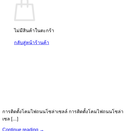
ไม่มีสินค้าในตะกร้า
กลับสู่หน้าร้านค้า
การติดตั้งโคมไฟถนนโซล่าเซลล์ การติดตั้งโคมไฟถนนโซล่า
เซล […]
Continue reading
→