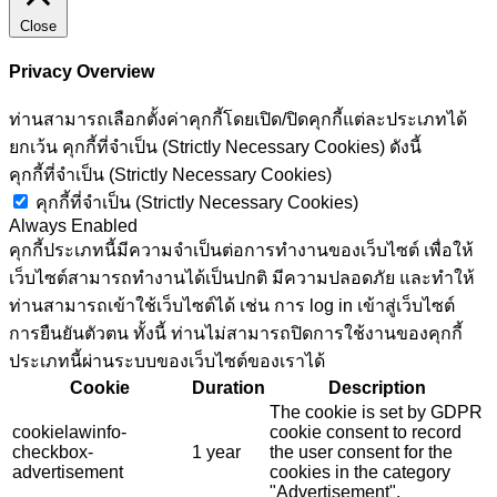
Close
Privacy Overview
ท่านสามารถเลือกตั้งค่าคุกกี้โดยเปิด/ปิดคุกกี้แต่ละประเภทได้
ยกเว้น คุกกี้ที่จำเป็น (Strictly Necessary Cookies) ดังนี้
คุกกี้ที่จำเป็น (Strictly Necessary Cookies)
คุกกี้ที่จำเป็น (Strictly Necessary Cookies)
Always Enabled
คุกกี้ประเภทนี้มีความจำเป็นต่อการทำงานของเว็บไซต์ เพื่อให้
เว็บไซต์สามารถทำงานได้เป็นปกติ มีความปลอดภัย และทำให้
ท่านสามารถเข้าใช้เว็บไซต์ได้ เช่น การ log in เข้าสู่เว็บไซต์
การยืนยันตัวตน ทั้งนี้ ท่านไม่สามารถปิดการใช้งานของคุกกี้
ประเภทนี้ผ่านระบบของเว็บไซต์ของเราได้
Cookie
Duration
Description
The cookie is set by GDPR
cookielawinfo-
cookie consent to record
checkbox-
1 year
the user consent for the
advertisement
cookies in the category
"Advertisement".