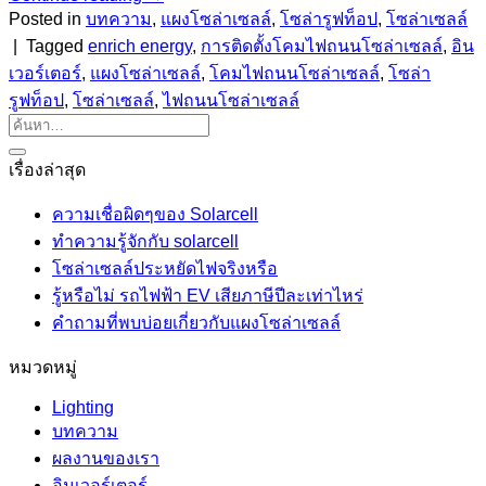
Posted in
บทความ
,
แผงโซล่าเซลล์
,
โซล่ารูฟท็อป
,
โซล่าเซลล์
|
Tagged
enrich energy
,
การติดตั้งโคมไฟถนนโซล่าเซลล์
,
อิน
เวอร์เตอร์
,
แผงโซล่าเซลล์
,
โคมไฟถนนโซล่าเซลล์
,
โซล่า
รูฟท็อป
,
โซล่าเซลล์
,
ไฟถนนโซล่าเซลล์
เรื่องล่าสุด
ความเชื่อผิดๆของ Solarcell
ทำความรู้จักกับ solarcell
โซล่าเซลล์ประหยัดไฟจริงหรือ
รู้หรือไม่ รถไฟฟ้า EV เสียภาษีปีละเท่าไหร่
คำถามที่พบบ่อยเกี่ยวกับแผงโซล่าเซลล์
หมวดหมู่
Lighting
บทความ
ผลงานของเรา
อินเวอร์เตอร์