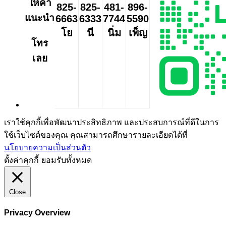
ให้คำ
825-
825-
481-
896-
แนะนำ
6663
6333
7744
5590
โย
นี
นิ่ม
เพ็ญ
โทร
เลย
เราใช้คุกกี้เพื่อพัฒนาประสิทธิภาพ และประสบการณ์ที่ดีในการ
ใช้เว็บไซต์ของคุณ คุณสามารถศึกษารายละเอียดได้ที่
นโยบายความเป็นส่วนตัว
ตั้งค่าคุกกี้
ยอมรับทั้งหมด
Close
Privacy Overview