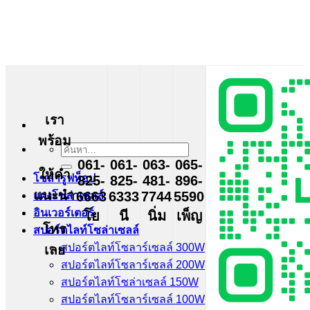
ข้าม
ไป
ยัง
เนื้อหา
เรา
พร้อม
ค้นหา:
061-
061-
063-
065-
ให้คำ
โซล่ารูฟท็อป
825-
825-
481-
896-
แนะนำ
6663
6333
7744
5590
แผงโซล่าเซลล์
อินเวอร์เตอร์
โย
นี
นิ่ม
เพ็ญ
โทร
สปอร์ตไลท์โซล่าเซลล์
สปอร์ตไลท์โซลาร์เซลล์ 300W
เลย
สปอร์ตไลท์โซลาร์เซลล์ 200W
สปอร์ตไลท์โซล่าเซลล์ 150W
สปอร์ตไลท์โซลาร์เซลล์ 100W