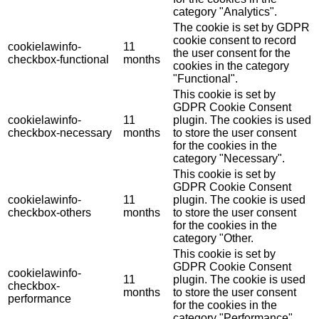
category "Analytics".
The cookie is set by GDPR
cookie consent to record
cookielawinfo-
11
the user consent for the
checkbox-functional
months
cookies in the category
"Functional".
This cookie is set by
GDPR Cookie Consent
cookielawinfo-
11
plugin. The cookies is used
checkbox-necessary
months
to store the user consent
for the cookies in the
category "Necessary".
This cookie is set by
GDPR Cookie Consent
cookielawinfo-
11
plugin. The cookie is used
checkbox-others
months
to store the user consent
for the cookies in the
category "Other.
This cookie is set by
GDPR Cookie Consent
cookielawinfo-
11
plugin. The cookie is used
checkbox-
months
to store the user consent
performance
for the cookies in the
category "Performance".