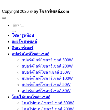
Copyright 2026 ©
by โซลาร์เซลล์.com
ค้นหา:
โซล่ารูฟท็อป
แผงโซล่าเซลล์
อินเวอร์เตอร์
สปอร์ตไลท์โซล่าเซลล์
สปอร์ตไลท์โซลาร์เซลล์ 300W
สปอร์ตไลท์โซลาร์เซลล์ 200W
สปอร์ตไลท์โซล่าเซลล์ 150W
สปอร์ตไลท์โซลาร์เซลล์ 100W
สปอร์ตไลท์โซลาร์เซลล์ 50W
สปอร์ตไลท์โซลาร์เซลล์ 30W
โคมไฟถนนโซล่าเซลล์
โคมไฟถนนโซลาร์เซลล์ 300W
โคมไฟถนนโซลาร์เซลล์ 200W