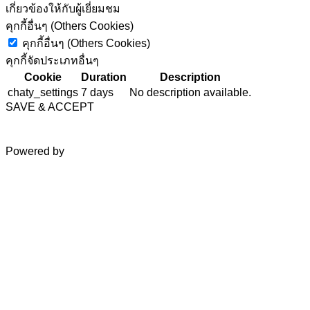
เกี่ยวข้องให้กับผู้เยี่ยมชม
คุกกี้อื่นๆ (Others Cookies)
คุกกี้อื่นๆ (Others Cookies)
คุกกี้จัดประเภทอื่นๆ
Cookie
Duration
Description
chaty_settings
7 days
No description available.
SAVE & ACCEPT
Powered by