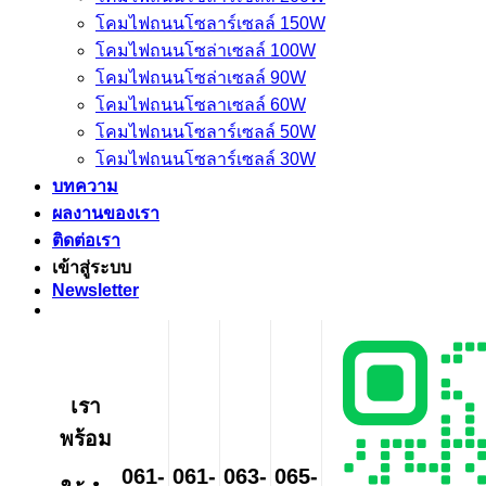
โคมไฟถนนโซลาร์เซลล์ 150W
โคมไฟถนนโซล่าเซลล์ 100W
โคมไฟถนนโซล่าเซลล์ 90W
โคมไฟถนนโซลาเซลล์ 60W
โคมไฟถนนโซลาร์เซลล์ 50W
โคมไฟถนนโซลาร์เซลล์ 30W
บทความ
ผลงานของเรา
ติดต่อเรา
เข้าสู่ระบบ
Newsletter
เรา
พร้อม
061-
061-
063-
065-