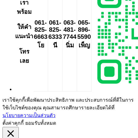
เรา
พร้อม
061-
061-
063-
065-
ให้คำ
825-
825-
481-
896-
แนะนำ
6663
6333
7744
5590
โย
นี
นิ่ม
เพ็ญ
โทร
เลย
เราใช้คุกกี้เพื่อพัฒนาประสิทธิภาพ และประสบการณ์ที่ดีในการ
ใช้เว็บไซต์ของคุณ คุณสามารถศึกษารายละเอียดได้ที่
นโยบายความเป็นส่วนตัว
ตั้งค่าคุกกี้
ยอมรับทั้งหมด