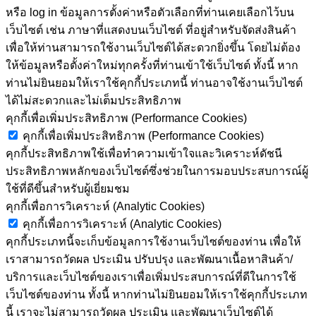
หรือ log in ข้อมูลการตั้งค่าหรือตัวเลือกที่ท่านเคยเลือกไว้บน
เว็บไซต์ เช่น ภาษาที่แสดงบนเว็บไซต์ ที่อยู่สำหรับจัดส่งสินค้า
เพื่อให้ท่านสามารถใช้งานเว็บไซต์ได้สะดวกยิ่งขึ้น โดยไม่ต้อง
ให้ข้อมูลหรือตั้งค่าใหม่ทุกครั้งที่ท่านเข้าใช้เว็บไซต์ ทั้งนี้ หาก
ท่านไม่ยินยอมให้เราใช้คุกกี้ประเภทนี้ ท่านอาจใช้งานเว็บไซต์
ได้ไม่สะดวกและไม่เต็มประสิทธิภาพ
คุกกี้เพื่อเพิ่มประสิทธิภาพ (Performance Cookies)
คุกกี้เพื่อเพิ่มประสิทธิภาพ (Performance Cookies)
คุกกี้ประสิทธิภาพใช้เพื่อทำความเข้าใจและวิเคราะห์ดัชนี
ประสิทธิภาพหลักของเว็บไซต์ซึ่งช่วยในการมอบประสบการณ์ผู้
ใช้ที่ดีขึ้นสำหรับผู้เยี่ยมชม
คุกกี้เพื่อการวิเคราะห์ (Analytic Cookies)
คุกกี้เพื่อการวิเคราะห์ (Analytic Cookies)
คุกกี้ประเภทนี้จะเก็บข้อมูลการใช้งานเว็บไซต์ของท่าน เพื่อให้
เราสามารถวัดผล ประเมิน ปรับปรุง และพัฒนาเนื้อหาสินค้า/
บริการและเว็บไซต์ของเราเพื่อเพิ่มประสบการณ์ที่ดีในการใช้
เว็บไซต์ของท่าน ทั้งนี้ หากท่านไม่ยินยอมให้เราใช้คุกกี้ประเภท
นี้ เราจะไม่สามารถวัดผล ประเมิน และพัฒนาเว็บไซต์ได้