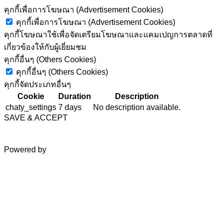
คุกกี้เพื่อการโฆษณา (Advertisement Cookies)
คุกกี้เพื่อการโฆษณา (Advertisement Cookies)
คุกกี้โฆษณาใช้เพื่อจัดเตรียมโฆษณาและแคมเปญการตลาดที่
เกี่ยวข้องให้กับผู้เยี่ยมชม
คุกกี้อื่นๆ (Others Cookies)
คุกกี้อื่นๆ (Others Cookies)
คุกกี้จัดประเภทอื่นๆ
Cookie
Duration
Description
chaty_settings
7 days
No description available.
SAVE & ACCEPT
Powered by