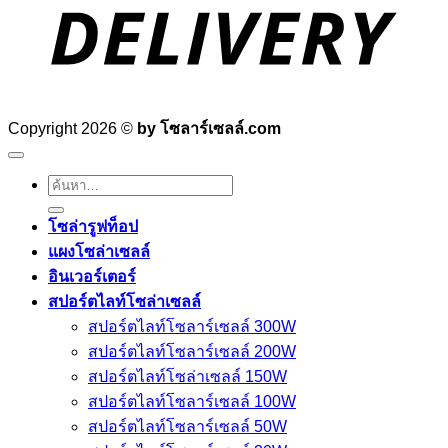
Copyright 2026 ©
by โซลาร์เซลล์.com
ค้นหา:
โซล่ารูฟท็อป
แผงโซล่าเซลล์
อินเวอร์เตอร์
สปอร์ตไลท์โซล่าเซลล์
สปอร์ตไลท์โซลาร์เซลล์ 300W
สปอร์ตไลท์โซลาร์เซลล์ 200W
สปอร์ตไลท์โซล่าเซลล์ 150W
สปอร์ตไลท์โซลาร์เซลล์ 100W
สปอร์ตไลท์โซลาร์เซลล์ 50W