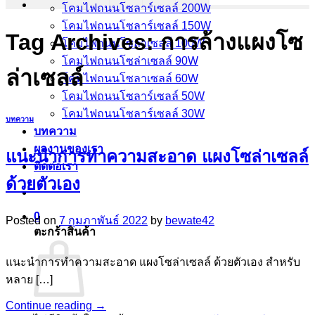
โคมไฟถนนโซลาร์เซลล์ 200W
โคมไฟถนนโซลาร์เซลล์ 150W
Tag Archives:
การล้างแผงโซ
โคมไฟถนนโซล่าเซลล์ 100W
โคมไฟถนนโซล่าเซลล์ 90W
ล่าเซลล์
โคมไฟถนนโซลาเซลล์ 60W
โคมไฟถนนโซลาร์เซลล์ 50W
โคมไฟถนนโซลาร์เซลล์ 30W
บทความ
บทความ
ผลงานของเรา
แนะนำการทำความสะอาด แผงโซล่าเซลล์
ติดต่อเรา
ด้วยตัวเอง
0
Posted on
7 กุมภาพันธ์ 2022
by
bewate42
ตะกร้าสินค้า
แนะนำการทำความสะอาด แผงโซล่าเซลล์ ด้วยตัวเอง สำหรับ
หลาย […]
Continue reading
→