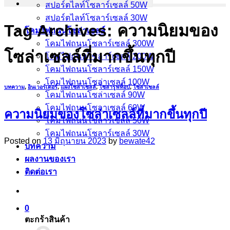
สปอร์ตไลท์โซลาร์เซลล์ 50W
สปอร์ตไลท์โซลาร์เซลล์ 30W
Tag Archives:
ความนิยมของ
โคมไฟถนนโซล่าเซลล์
โคมไฟถนนโซลาร์เซลล์ 300W
โซล่าเซลล์ที่มากขึ้นทุกปี
โคมไฟถนนโซลาร์เซลล์ 200W
โคมไฟถนนโซลาร์เซลล์ 150W
โคมไฟถนนโซล่าเซลล์ 100W
บทความ
,
อินเวอร์เตอร์
,
แผงโซล่าเซลล์
,
โซล่ารูฟท็อป
,
โซล่าเซลล์
โคมไฟถนนโซล่าเซลล์ 90W
โคมไฟถนนโซลาเซลล์ 60W
ความนิยมของโซล่าเซลล์ที่มากขึ้นทุกปี
โคมไฟถนนโซลาร์เซลล์ 50W
โคมไฟถนนโซลาร์เซลล์ 30W
Posted on
13 มิถุนายน 2023
by
bewate42
บทความ
ผลงานของเรา
ติดต่อเรา
0
ตะกร้าสินค้า