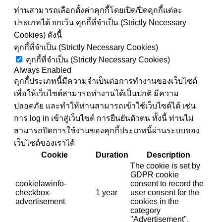
ท่านสามารถเลือกตั้งค่าคุกกี้โดยเปิด/ปิดคุกกี้แต่ละ
ประเภทได้ ยกเว้น คุกกี้ที่จำเป็น (Strictly Necessary
Cookies) ดังนี้
คุกกี้ที่จำเป็น (Strictly Necessary Cookies)
คุกกี้ที่จำเป็น (Strictly Necessary Cookies)
Always Enabled
คุกกี้ประเภทนี้มีความจำเป็นต่อการทำงานของเว็บไซต์
เพื่อให้เว็บไซต์สามารถทำงานได้เป็นปกติ มีความ
ปลอดภัย และทำให้ท่านสามารถเข้าใช้เว็บไซต์ได้ เช่น
การ log in เข้าสู่เว็บไซต์ การยืนยันตัวตน ทั้งนี้ ท่านไม่
สามารถปิดการใช้งานของคุกกี้ประเภทนี้ผ่านระบบของ
เว็บไซต์ของเราได้
Cookie
Duration
Description
The cookie is set by
GDPR cookie
cookielawinfo-
consent to record the
checkbox-
1 year
user consent for the
advertisement
cookies in the
category
"Advertisement".