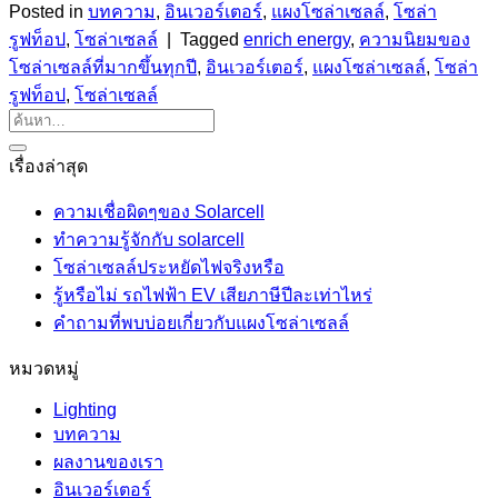
Posted in
บทความ
,
อินเวอร์เตอร์
,
แผงโซล่าเซลล์
,
โซล่า
รูฟท็อป
,
โซล่าเซลล์
|
Tagged
enrich energy
,
ความนิยมของ
โซล่าเซลล์ที่มากขึ้นทุกปี
,
อินเวอร์เตอร์
,
แผงโซล่าเซลล์
,
โซล่า
รูฟท็อป
,
โซล่าเซลล์
เรื่องล่าสุด
ความเชื่อผิดๆของ Solarcell
ทำความรู้จักกับ solarcell
โซล่าเซลล์ประหยัดไฟจริงหรือ
รู้หรือไม่ รถไฟฟ้า EV เสียภาษีปีละเท่าไหร่
คำถามที่พบบ่อยเกี่ยวกับแผงโซล่าเซลล์
หมวดหมู่
Lighting
บทความ
ผลงานของเรา
อินเวอร์เตอร์