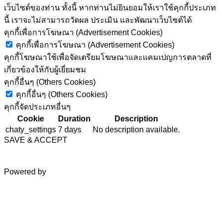
เว็บไซต์ของท่าน ทั้งนี้ หากท่านไม่ยินยอมให้เราใช้คุกกี้ประเภท
นี้ เราจะไม่สามารถวัดผล ประเมิน และพัฒนาเว็บไซต์ได้
คุกกี้เพื่อการโฆษณา (Advertisement Cookies)
คุกกี้เพื่อการโฆษณา (Advertisement Cookies)
คุกกี้โฆษณาใช้เพื่อจัดเตรียมโฆษณาและแคมเปญการตลาดที่
เกี่ยวข้องให้กับผู้เยี่ยมชม
คุกกี้อื่นๆ (Others Cookies)
คุกกี้อื่นๆ (Others Cookies)
คุกกี้จัดประเภทอื่นๆ
Cookie
Duration
Description
chaty_settings
7 days
No description available.
SAVE & ACCEPT
Powered by