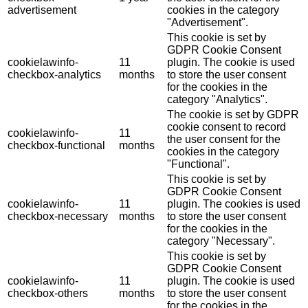
advertisement
cookies in the category
"Advertisement".
This cookie is set by
GDPR Cookie Consent
cookielawinfo-
11
plugin. The cookie is used
checkbox-analytics
months
to store the user consent
for the cookies in the
category "Analytics".
The cookie is set by GDPR
cookie consent to record
cookielawinfo-
11
the user consent for the
checkbox-functional
months
cookies in the category
"Functional".
This cookie is set by
GDPR Cookie Consent
cookielawinfo-
11
plugin. The cookies is used
checkbox-necessary
months
to store the user consent
for the cookies in the
category "Necessary".
This cookie is set by
GDPR Cookie Consent
cookielawinfo-
11
plugin. The cookie is used
checkbox-others
months
to store the user consent
for the cookies in the