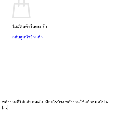
ไม่มีสินค้าในตะกร้า
กลับสู่หน้าร้านค้า
พลังงานที่ใช้แล้วหมดไป มีอะไรบ้าง พลังงานใช้แล้วหมดไป พ
[…]