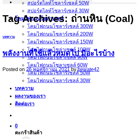
สปอร์ตไลท์โซลาร์เซลล์ 50W
สปอร์ตไลท์โซลาร์เซลล์ 30W
Tag Archives:
ถ่านหิน (Coal)
โคมไฟถนนโซล่าเซลล์
โคมไฟถนนโซลาร์เซลล์ 300W
โคมไฟถนนโซลาร์เซลล์ 200W
บทความ
โคมไฟถนนโซลาร์เซลล์ 150W
โคมไฟถนนโซล่าเซลล์ 100W
พลังงานที่ใช้แล้วหมดไป มีอะไรบ้าง
โคมไฟถนนโซล่าเซลล์ 90W
โคมไฟถนนโซลาเซลล์ 60W
Posted on
26 พฤศจิกายน 2021
by
bewate42
โคมไฟถนนโซลาร์เซลล์ 50W
โคมไฟถนนโซลาร์เซลล์ 30W
บทความ
ผลงานของเรา
ติดต่อเรา
0
ตะกร้าสินค้า