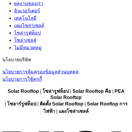
ผลงานของเรา
อินเวอร์เตอร์
เทคโนโลยี
แผงโซล่าเซลล์
โซล่ารูฟท็อป
โซล่าเซลล์
ไม่มีหมวดหมู่
นโยบายบริษัท
นโยบายการคุ้มครองข้อมูลส่วนบุคคล
นโยบายการใช้คุกกี้
Solar Rooftop
|
โซล่ารูฟท็อป
|
Solar Rooftop
คือ
|
PEA
Solar Rooftop
|
โซลาร์รูฟท็อป
|
ติดตั้ง S
olar Rooftop
|
Solar Rooftop
การ
ไฟฟ้า
|
แผงโซล่าเซลล์
V