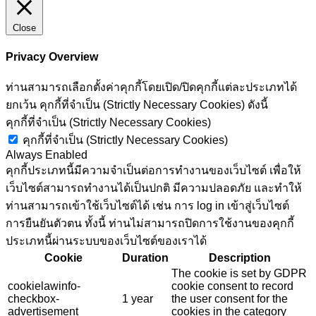
Close
Privacy Overview
ท่านสามารถเลือกตั้งค่าคุกกี้โดยเปิด/ปิดคุกกี้แต่ละประเภทได้
ยกเว้น คุกกี้ที่จำเป็น (Strictly Necessary Cookies) ดังนี้
คุกกี้ที่จำเป็น (Strictly Necessary Cookies)
คุกกี้ที่จำเป็น (Strictly Necessary Cookies)
Always Enabled
คุกกี้ประเภทนี้มีความจำเป็นต่อการทำงานของเว็บไซต์ เพื่อให้
เว็บไซต์สามารถทำงานได้เป็นปกติ มีความปลอดภัย และทำให้
ท่านสามารถเข้าใช้เว็บไซต์ได้ เช่น การ log in เข้าสู่เว็บไซต์
การยืนยันตัวตน ทั้งนี้ ท่านไม่สามารถปิดการใช้งานของคุกกี้
ประเภทนี้ผ่านระบบของเว็บไซต์ของเราได้
Cookie
Duration
Description
The cookie is set by GDPR
cookielawinfo-
cookie consent to record
checkbox-
1 year
the user consent for the
advertisement
cookies in the category