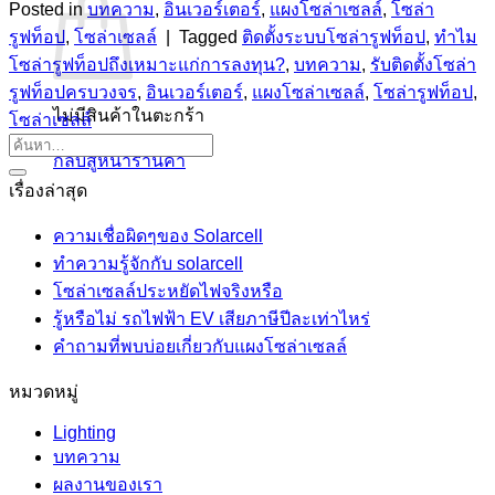
Posted in
บทความ
,
อินเวอร์เตอร์
,
แผงโซล่าเซลล์
,
โซล่า
รูฟท็อป
,
โซล่าเซลล์
|
Tagged
ติดตั้งระบบโซล่ารูฟท็อป
,
ทำไม
โซล่ารูฟท็อปถึงเหมาะแก่การลงทุน?
,
บทความ
,
รับติดตั้งโซล่า
รูฟท็อปครบวงจร
,
อินเวอร์เตอร์
,
แผงโซล่าเซลล์
,
โซล่ารูฟท็อป
,
ไม่มีสินค้าในตะกร้า
โซล่าเซลล์
กลับสู่หน้าร้านค้า
เรื่องล่าสุด
ความเชื่อผิดๆของ Solarcell
ทำความรู้จักกับ solarcell
โซล่าเซลล์ประหยัดไฟจริงหรือ
รู้หรือไม่ รถไฟฟ้า EV เสียภาษีปีละเท่าไหร่
คำถามที่พบบ่อยเกี่ยวกับแผงโซล่าเซลล์
หมวดหมู่
Lighting
บทความ
ผลงานของเรา