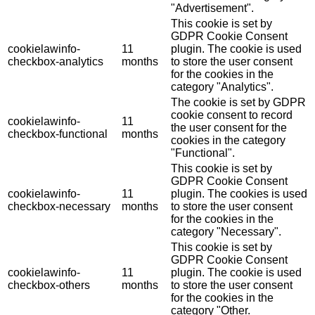
"Advertisement".
This cookie is set by
GDPR Cookie Consent
cookielawinfo-
11
plugin. The cookie is used
checkbox-analytics
months
to store the user consent
for the cookies in the
category "Analytics".
The cookie is set by GDPR
cookie consent to record
cookielawinfo-
11
the user consent for the
checkbox-functional
months
cookies in the category
"Functional".
This cookie is set by
GDPR Cookie Consent
cookielawinfo-
11
plugin. The cookies is used
checkbox-necessary
months
to store the user consent
for the cookies in the
category "Necessary".
This cookie is set by
GDPR Cookie Consent
cookielawinfo-
11
plugin. The cookie is used
checkbox-others
months
to store the user consent
for the cookies in the
category "Other.