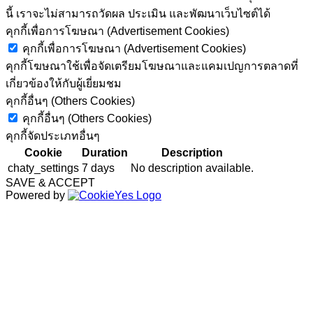
นี้ เราจะไม่สามารถวัดผล ประเมิน และพัฒนาเว็บไซต์ได้
คุกกี้เพื่อการโฆษณา (Advertisement Cookies)
คุกกี้เพื่อการโฆษณา (Advertisement Cookies)
คุกกี้โฆษณาใช้เพื่อจัดเตรียมโฆษณาและแคมเปญการตลาดที่
เกี่ยวข้องให้กับผู้เยี่ยมชม
คุกกี้อื่นๆ (Others Cookies)
คุกกี้อื่นๆ (Others Cookies)
คุกกี้จัดประเภทอื่นๆ
Cookie
Duration
Description
chaty_settings
7 days
No description available.
SAVE & ACCEPT
Powered by