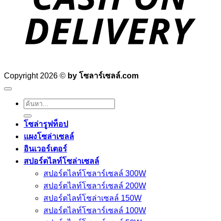
Copyright 2026 ©
by โซลาร์เซลล์.com
ค้นหา:
โซล่ารูฟท็อป
แผงโซล่าเซลล์
อินเวอร์เตอร์
สปอร์ตไลท์โซล่าเซลล์
สปอร์ตไลท์โซลาร์เซลล์ 300W
สปอร์ตไลท์โซลาร์เซลล์ 200W
สปอร์ตไลท์โซล่าเซลล์ 150W
สปอร์ตไลท์โซลาร์เซลล์ 100W