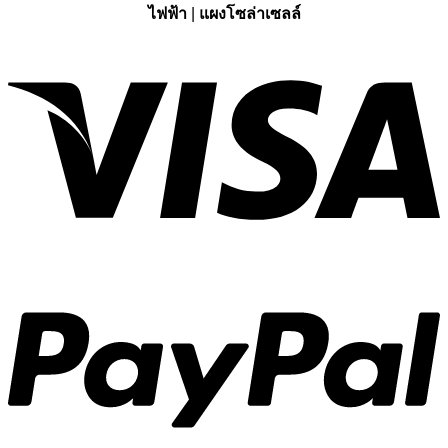
ไฟฟ้า
|
แผงโซล่าเซลล์
V
P