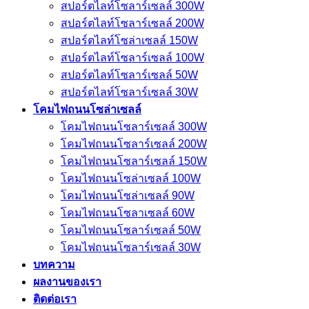
สปอร์ตไลท์โซลาร์เซลล์ 300W
สปอร์ตไลท์โซลาร์เซลล์ 200W
สปอร์ตไลท์โซล่าเซลล์ 150W
สปอร์ตไลท์โซลาร์เซลล์ 100W
สปอร์ตไลท์โซลาร์เซลล์ 50W
สปอร์ตไลท์โซลาร์เซลล์ 30W
โคมไฟถนนโซล่าเซลล์
โคมไฟถนนโซลาร์เซลล์ 300W
โคมไฟถนนโซลาร์เซลล์ 200W
โคมไฟถนนโซลาร์เซลล์ 150W
โคมไฟถนนโซล่าเซลล์ 100W
โคมไฟถนนโซล่าเซลล์ 90W
โคมไฟถนนโซลาเซลล์ 60W
โคมไฟถนนโซลาร์เซลล์ 50W
โคมไฟถนนโซลาร์เซลล์ 30W
บทความ
ผลงานของเรา
ติดต่อเรา