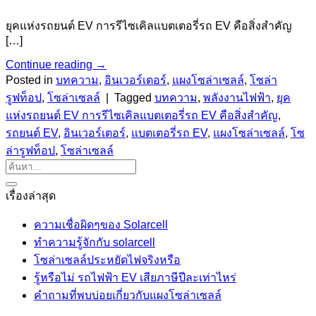
ยุคแห่งรถยนต์ EV การรีไซเคิลแบตเตอรี่รถ EV คือสิ่งสำคัญ
[…]
Continue reading
→
Posted in
บทความ
,
อินเวอร์เตอร์
,
แผงโซล่าเซลล์
,
โซล่า
รูฟท็อป
,
โซล่าเซลล์
|
Tagged
บทความ
,
พลังงานไฟฟ้า
,
ยุค
แห่งรถยนต์ EV การรีไซเคิลแบตเตอรี่รถ EV คือสิ่งสำคัญ
,
รถยนต์ EV
,
อินเวอร์เตอร์
,
แบตเตอรี่รถ EV
,
แผงโซล่าเซลล์
,
โซ
ล่ารูฟท็อป
,
โซล่าเซลล์
เรื่องล่าสุด
ความเชื่อผิดๆของ Solarcell
ทำความรู้จักกับ solarcell
โซล่าเซลล์ประหยัดไฟจริงหรือ
รู้หรือไม่ รถไฟฟ้า EV เสียภาษีปีละเท่าไหร่
คำถามที่พบบ่อยเกี่ยวกับแผงโซล่าเซลล์