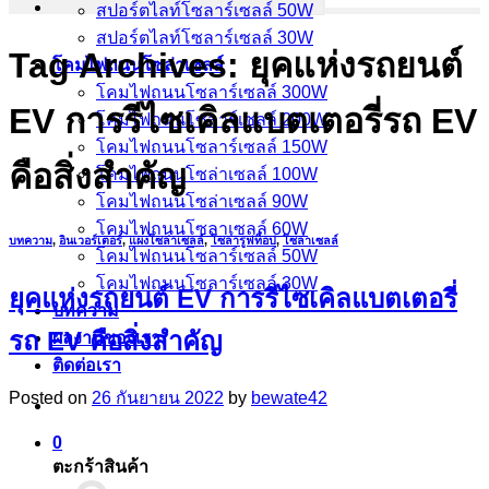
สปอร์ตไลท์โซลาร์เซลล์ 50W
สปอร์ตไลท์โซลาร์เซลล์ 30W
Tag Archives:
ยุคแห่งรถยนต์
โคมไฟถนนโซล่าเซลล์
โคมไฟถนนโซลาร์เซลล์ 300W
EV การรีไซเคิลแบตเตอรี่รถ EV
โคมไฟถนนโซลาร์เซลล์ 200W
โคมไฟถนนโซลาร์เซลล์ 150W
คือสิ่งสำคัญ
โคมไฟถนนโซล่าเซลล์ 100W
โคมไฟถนนโซล่าเซลล์ 90W
โคมไฟถนนโซลาเซลล์ 60W
บทความ
,
อินเวอร์เตอร์
,
แผงโซล่าเซลล์
,
โซล่ารูฟท็อป
,
โซล่าเซลล์
โคมไฟถนนโซลาร์เซลล์ 50W
โคมไฟถนนโซลาร์เซลล์ 30W
ยุคแห่งรถยนต์ EV การรีไซเคิลแบตเตอรี่
บทความ
รถ EV คือสิ่งสำคัญ
ผลงานของเรา
ติดต่อเรา
Posted on
26 กันยายน 2022
by
bewate42
0
ตะกร้าสินค้า