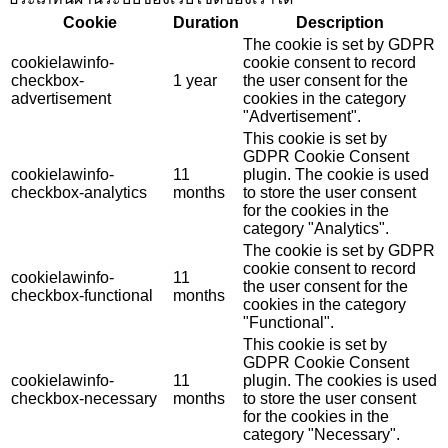
Cookie
Duration
Description
The cookie is set by GDPR
cookielawinfo-
cookie consent to record
checkbox-
1 year
the user consent for the
advertisement
cookies in the category
"Advertisement".
This cookie is set by
GDPR Cookie Consent
cookielawinfo-
11
plugin. The cookie is used
checkbox-analytics
months
to store the user consent
for the cookies in the
category "Analytics".
The cookie is set by GDPR
cookie consent to record
cookielawinfo-
11
the user consent for the
checkbox-functional
months
cookies in the category
"Functional".
This cookie is set by
GDPR Cookie Consent
cookielawinfo-
11
plugin. The cookies is used
checkbox-necessary
months
to store the user consent
for the cookies in the
category "Necessary".