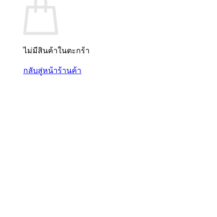
ไม่มีสินค้าในตะกร้า
กลับสู่หน้าร้านค้า