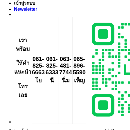
เข้าสู่ระบบ
Newsletter
เรา
พร้อม
061-
061-
063-
065-
ให้คำ
825-
825-
481-
896-
แนะนำ
6663
6333
7744
5590
โย
นี
นิ่ม
เพ็ญ
โทร
เลย