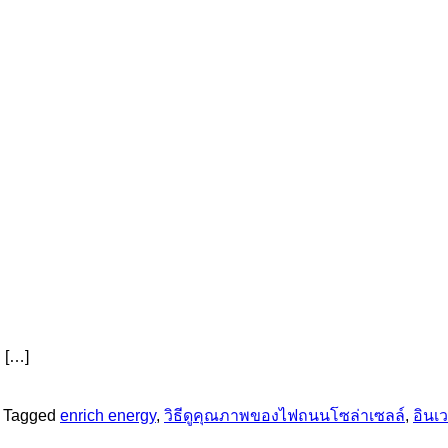
 […]
Tagged
enrich energy
,
วิธีดูคุณภาพของไฟถนนโซล่าเซลล์
,
อินเว