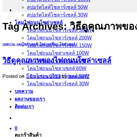
สปอร์ตไลท์โซลาร์เซลล์ 50W
สปอร์ตไลท์โซลาร์เซลล์ 30W
โคมไฟถนนโซล่าเซลล์
Tag Archives:
วิธีดูคุณภาพข
โคมไฟถนนโซลาร์เซลล์ 300W
โคมไฟถนนโซลาร์เซลล์ 200W
บทความ
,
แผงโซล่าเซลล์
,
โซล่ารูฟท็อป
,
โซล่าเซลล์
โคมไฟถนนโซลาร์เซลล์ 150W
โคมไฟถนนโซล่าเซลล์ 100W
วิธีดูคุณภาพของไฟถนนโซล่าเซลล์
โคมไฟถนนโซล่าเซลล์ 90W
โคมไฟถนนโซลาเซลล์ 60W
โคมไฟถนนโซลาร์เซลล์ 50W
Posted on
1 มิถุนายน 2023
by
bewate42
โคมไฟถนนโซลาร์เซลล์ 30W
บทความ
ผลงานของเรา
ติดต่อเรา
0
ตะกร้าสินค้า