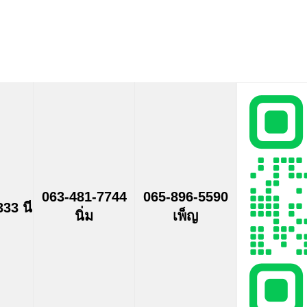
063-481-7744
065-896-5590
33 นี
นิ่ม
เพ็ญ