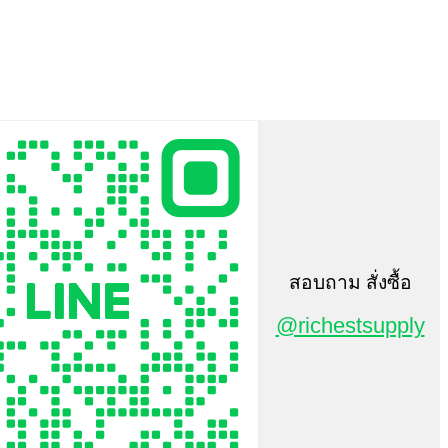
สอบถาม สั่งซื้อ
@richestsupply