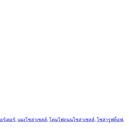
อร์เตอร์
,
แผงโซล่าเซลล์
,
โคมไฟถนนโซล่าเซลล์
,
โซล่ารูฟท็อฟ
,