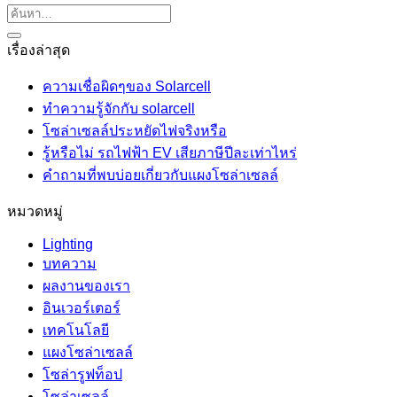
เรื่องล่าสุด
ความเชื่อผิดๆของ Solarcell
ทำความรู้จักกับ solarcell
โซล่าเซลล์ประหยัดไฟจริงหรือ
รู้หรือไม่ รถไฟฟ้า EV เสียภาษีปีละเท่าไหร่
คำถามที่พบบ่อยเกี่ยวกับแผงโซล่าเซลล์
หมวดหมู่
Lighting
บทความ
ผลงานของเรา
อินเวอร์เตอร์
เทคโนโลยี
แผงโซล่าเซลล์
โซล่ารูฟท็อป
โซล่าเซลล์