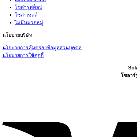
โซล่ารูฟท็อป
โซล่าเซลล์
ไม่มีหมวดหมู่
นโยบายบริษัท
นโยบายการคุ้มครองข้อมูลส่วนบุคคล
นโยบายการใช้คุกกี้
Sol
|
โซลาร์