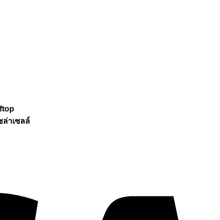
ftop
ล่าเซลล์
V