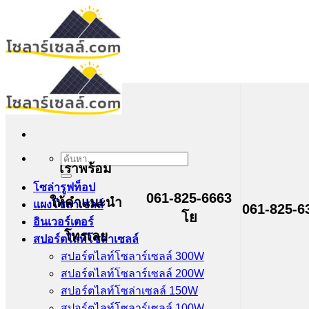
ข้าม
ไป
ยัง
เนื้อหา
ค้นหา:
เราพร้อม
โซล่ารูฟท็อป
061-825-6663
ให้คำแนะนำ
แผงโซล่าเซลล์
061-825-63
โย
อินเวอร์เตอร์
โทรเลย
สปอร์ตไลท์โซล่าเซลล์
สปอร์ตไลท์โซลาร์เซลล์ 300W
สปอร์ตไลท์โซลาร์เซลล์ 200W
สปอร์ตไลท์โซล่าเซลล์ 150W
สปอร์ตไลท์โซลาร์เซลล์ 100W