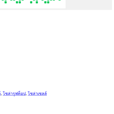
์
,
โซล่ารูฟท็อป
,
โซล่าเซลล์