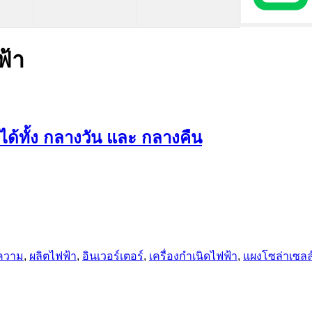
ฟ้า
ได้ทั้ง กลางวัน และ กลางคืน
ความ
,
ผลิตไฟฟ้า
,
อินเวอร์เตอร์
,
เครื่องกำเนิดไฟฟ้า
,
แผงโซล่าเซลล