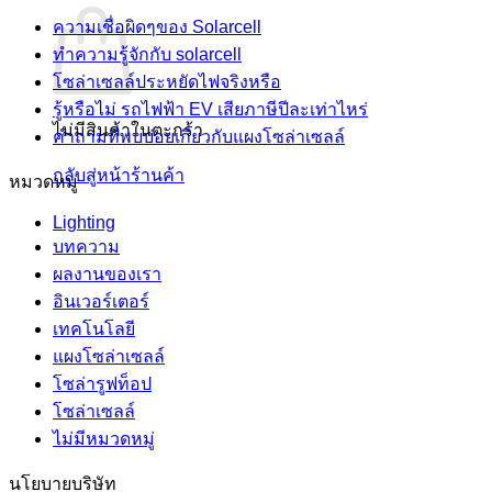
ความเชื่อผิดๆของ Solarcell
ทำความรู้จักกับ solarcell
โซล่าเซลล์ประหยัดไฟจริงหรือ
รู้หรือไม่ รถไฟฟ้า EV เสียภาษีปีละเท่าไหร่
ไม่มีสินค้าในตะกร้า
คำถามที่พบบ่อยเกี่ยวกับแผงโซล่าเซลล์
กลับสู่หน้าร้านค้า
หมวดหมู่
Lighting
บทความ
ผลงานของเรา
อินเวอร์เตอร์
เทคโนโลยี
แผงโซล่าเซลล์
โซล่ารูฟท็อป
โซล่าเซลล์
ไม่มีหมวดหมู่
นโยบายบริษัท