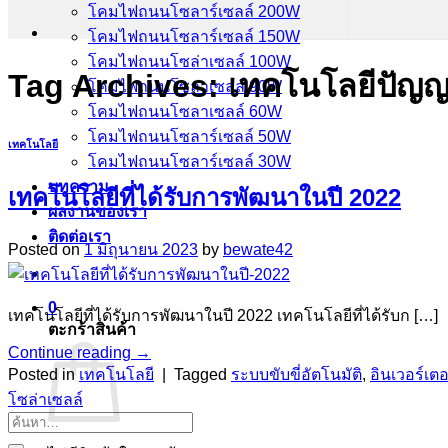
โคมไฟถนนโซลาร์เซลล์ 200W
โคมไฟถนนโซลาร์เซลล์ 150W
โคมไฟถนนโซล่าเซลล์ 100W
Tag Archives:
เทคโนโลยีปัญญ
โคมไฟถนนโซล่าเซลล์ 90W
โคมไฟถนนโซลาเซลล์ 60W
โคมไฟถนนโซลาร์เซลล์ 50W
เทคโนโลยี
โคมไฟถนนโซลาร์เซลล์ 30W
บทความ
เทคโนโลยีที่ได้รับการพัฒนาในปี 2022
ผลงานของเรา
ติดต่อเรา
Posted on
1 มิถุนายน 2023
by
bewate42
0
เทคโนโลยีที่ได้รับการพัฒนาในปี 2022 เทคโนโลยีที่ได้รับก […]
ตะกร้าสินค้า
Continue reading
→
Posted in
เทคโนโลยี
|
Tagged
ระบบขับขี่อัตโนมัติ
,
อินเวอร์เตอ
โซล่าเซลล์