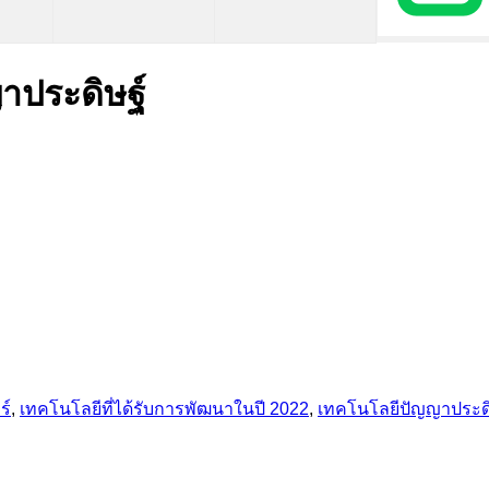
าประดิษฐ์
ร์
,
เทคโนโลยีที่ได้รับการพัฒนาในปี 2022
,
เทคโนโลยีปัญญาประดิ