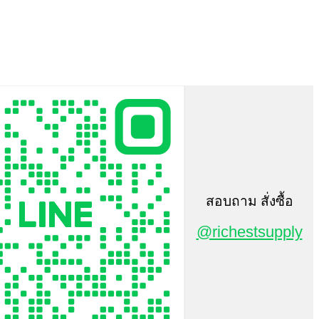
สอบถาม สั่งซื้อ
@richestsupply