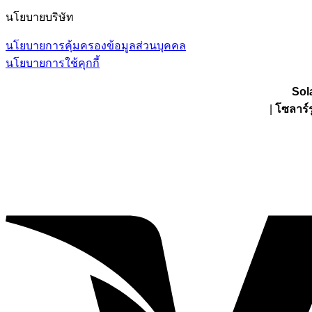
นโยบายบริษัท
นโยบายการคุ้มครองข้อมูลส่วนบุคคล
นโยบายการใช้คุกกี้
Sol
|
โซลาร์