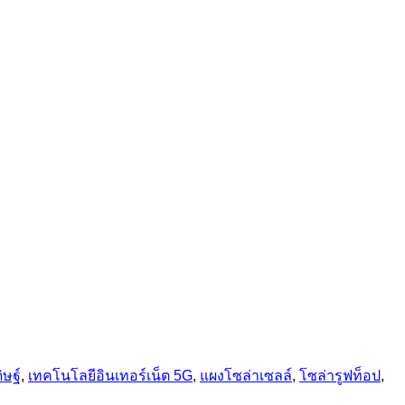
ษฐ์
,
เทคโนโลยีอินเทอร์เน็ต 5G
,
แผงโซล่าเซลล์
,
โซล่ารูฟท็อป
,