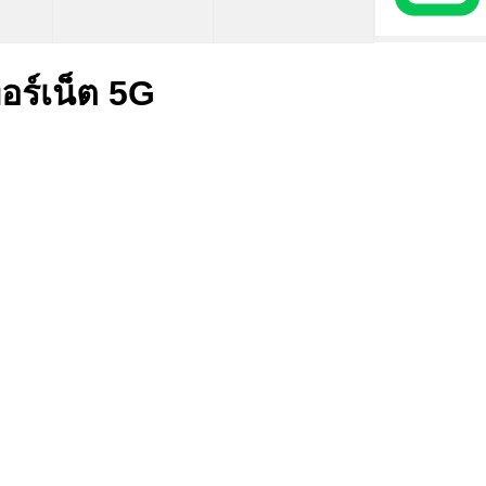
อร์เน็ต 5G