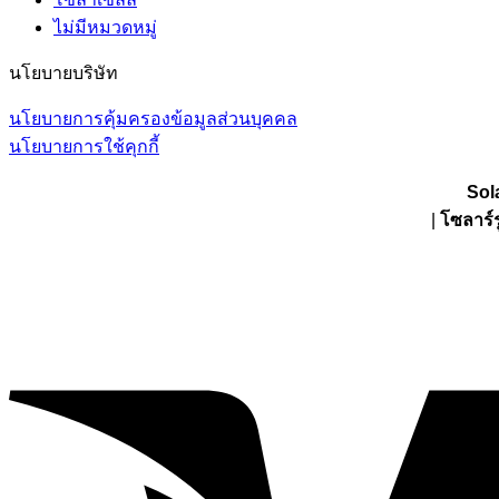
ไม่มีหมวดหมู่
นโยบายบริษัท
นโยบายการคุ้มครองข้อมูลส่วนบุคคล
นโยบายการใช้คุกกี้
Sol
|
โซลาร์