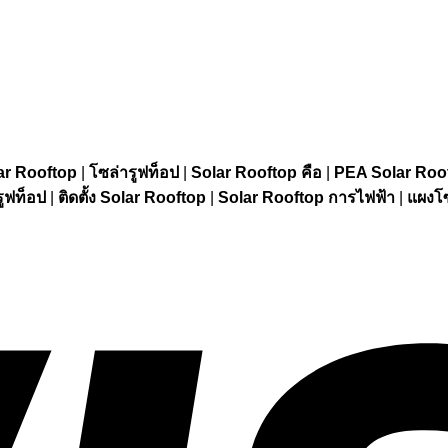
ar Rooftop
|
โซล่ารูฟท็อป
|
Solar Rooftop
คือ
|
PEA
Solar Roo
รูฟท็อป
|
ติดตั้ง S
olar Rooftop
|
Solar Rooftop
การไฟฟ้า
|
แผงโซ