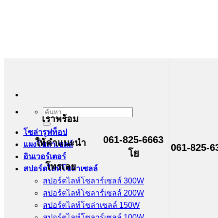
ข้าม
ไป
ยัง
เนื้อหา
ค้นหา:
เราพร้อม
โซล่ารูฟท็อป
061-825-6663
ให้คำแนะนำ
แผงโซล่าเซลล์
061-825-63
โย
อินเวอร์เตอร์
โทรเลย
สปอร์ตไลท์โซล่าเซลล์
สปอร์ตไลท์โซลาร์เซลล์ 300W
สปอร์ตไลท์โซลาร์เซลล์ 200W
สปอร์ตไลท์โซล่าเซลล์ 150W
สปอร์ตไลท์โซลาร์เซลล์ 100W