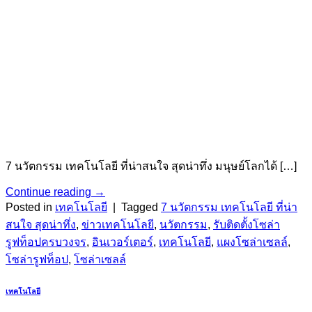
7 นวัตกรรม เทคโนโลยี ที่น่าสนใจ สุดน่าทึ่ง มนุษย์โลกได้ […]
Continue reading
→
Posted in
เทคโนโลยี
|
Tagged
7 นวัตกรรม เทคโนโลยี ที่น่า
สนใจ สุดน่าทึ่ง
,
ข่าวเทคโนโลยี
,
นวัตกรรม
,
รับติดตั้งโซล่า
รูฟท็อปครบวงจร
,
อินเวอร์เตอร์
,
เทคโนโลยี
,
แผงโซล่าเซลล์
,
โซล่ารูฟท็อป
,
โซล่าเซลล์
เทคโนโลยี