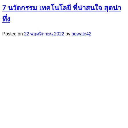
7 นวัตกรรม เทคโนโลยี ที่น่าสนใจ สุดน่า
ทึ่ง
Posted on
22 พฤศจิกายน 2022
by
bewate42