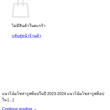
ไม่มีสินค้าในตะกร้า
กลับสู่หน้าร้านค้า
แนวโน้มโซล่ารูฟท็อปในปี 2023-2024 แนวโน้มโซล่ารูฟท็อป
ใน […]
Continue reading
→