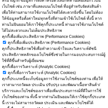
หรือ log in ข้อมูลการตั้งค่าหรือตัวเลือกที่ท่านเคยเลือกไว้บน
เว็บไซต์ เช่น ภาษาที่แสดงบนเว็บไซต์ ที่อยู่สำหรับจัดส่งสินค้า
เพื่อให้ท่านสามารถใช้งานเว็บไซต์ได้สะดวกยิ่งขึ้น โดยไม่ต้อง
ให้ข้อมูลหรือตั้งค่าใหม่ทุกครั้งที่ท่านเข้าใช้เว็บไซต์ ทั้งนี้ หาก
ท่านไม่ยินยอมให้เราใช้คุกกี้ประเภทนี้ ท่านอาจใช้งานเว็บไซต์
ได้ไม่สะดวกและไม่เต็มประสิทธิภาพ
คุกกี้เพื่อเพิ่มประสิทธิภาพ (Performance Cookies)
คุกกี้เพื่อเพิ่มประสิทธิภาพ (Performance Cookies)
คุกกี้ประสิทธิภาพใช้เพื่อทำความเข้าใจและวิเคราะห์ดัชนี
ประสิทธิภาพหลักของเว็บไซต์ซึ่งช่วยในการมอบประสบการณ์ผู้
ใช้ที่ดีขึ้นสำหรับผู้เยี่ยมชม
คุกกี้เพื่อการวิเคราะห์ (Analytic Cookies)
คุกกี้เพื่อการวิเคราะห์ (Analytic Cookies)
คุกกี้ประเภทนี้จะเก็บข้อมูลการใช้งานเว็บไซต์ของท่าน เพื่อให้
เราสามารถวัดผล ประเมิน ปรับปรุง และพัฒนาเนื้อหาสินค้า/
บริการและเว็บไซต์ของเราเพื่อเพิ่มประสบการณ์ที่ดีในการใช้
เว็บไซต์ของท่าน ทั้งนี้ หากท่านไม่ยินยอมให้เราใช้คุกกี้ประเภท
นี้ เราจะไม่สามารถวัดผล ประเมิน และพัฒนาเว็บไซต์ได้