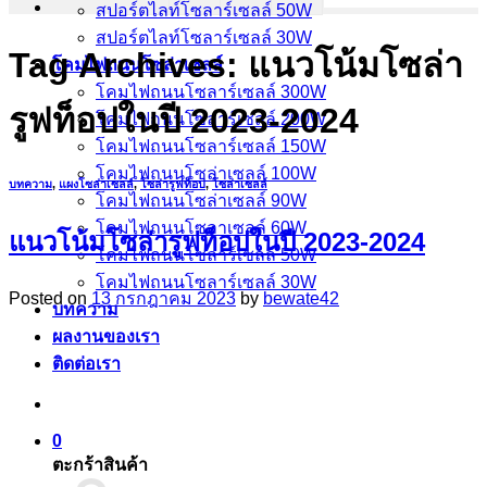
สปอร์ตไลท์โซลาร์เซลล์ 50W
สปอร์ตไลท์โซลาร์เซลล์ 30W
Tag Archives:
แนวโน้มโซล่า
โคมไฟถนนโซล่าเซลล์
โคมไฟถนนโซลาร์เซลล์ 300W
รูฟท็อปในปี 2023-2024
โคมไฟถนนโซลาร์เซลล์ 200W
โคมไฟถนนโซลาร์เซลล์ 150W
โคมไฟถนนโซล่าเซลล์ 100W
บทความ
,
แผงโซล่าเซลล์
,
โซล่ารูฟท็อป
,
โซล่าเซลล์
โคมไฟถนนโซล่าเซลล์ 90W
โคมไฟถนนโซลาเซลล์ 60W
แนวโน้มโซล่ารูฟท็อปในปี 2023-2024
โคมไฟถนนโซลาร์เซลล์ 50W
โคมไฟถนนโซลาร์เซลล์ 30W
Posted on
13 กรกฎาคม 2023
by
bewate42
บทความ
ผลงานของเรา
ติดต่อเรา
0
ตะกร้าสินค้า