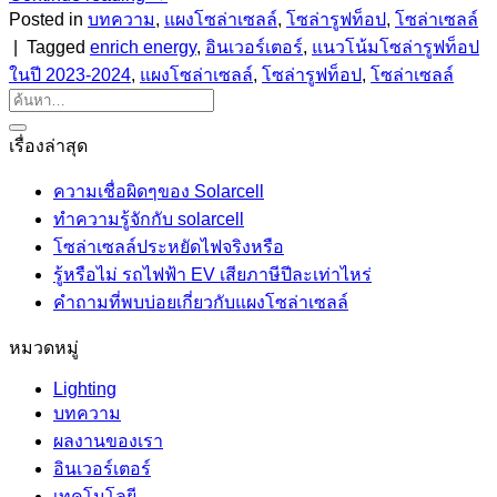
Posted in
บทความ
,
แผงโซล่าเซลล์
,
โซล่ารูฟท็อป
,
โซล่าเซลล์
|
Tagged
enrich energy
,
อินเวอร์เตอร์
,
แนวโน้มโซล่ารูฟท็อป
ในปี 2023-2024
,
แผงโซล่าเซลล์
,
โซล่ารูฟท็อป
,
โซล่าเซลล์
เรื่องล่าสุด
ความเชื่อผิดๆของ Solarcell
ทำความรู้จักกับ solarcell
โซล่าเซลล์ประหยัดไฟจริงหรือ
รู้หรือไม่ รถไฟฟ้า EV เสียภาษีปีละเท่าไหร่
คำถามที่พบบ่อยเกี่ยวกับแผงโซล่าเซลล์
หมวดหมู่
Lighting
บทความ
ผลงานของเรา
อินเวอร์เตอร์
เทคโนโลยี