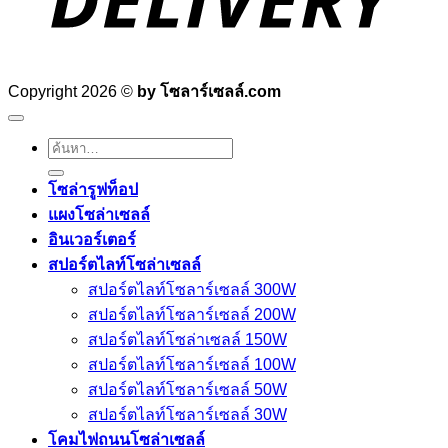
Copyright 2026 ©
by โซลาร์เซลล์.com
ค้นหา:
โซล่ารูฟท็อป
แผงโซล่าเซลล์
อินเวอร์เตอร์
สปอร์ตไลท์โซล่าเซลล์
สปอร์ตไลท์โซลาร์เซลล์ 300W
สปอร์ตไลท์โซลาร์เซลล์ 200W
สปอร์ตไลท์โซล่าเซลล์ 150W
สปอร์ตไลท์โซลาร์เซลล์ 100W
สปอร์ตไลท์โซลาร์เซลล์ 50W
สปอร์ตไลท์โซลาร์เซลล์ 30W
โคมไฟถนนโซล่าเซลล์