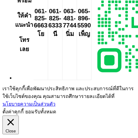
พร้อม
061-
061-
063-
065-
ให้คำ
825-
825-
481-
896-
แนะนำ
6663
6333
7744
5590
โย
นี
นิ่ม
เพ็ญ
โทร
เลย
เราใช้คุกกี้เพื่อพัฒนาประสิทธิภาพ และประสบการณ์ที่ดีในการ
ใช้เว็บไซต์ของคุณ คุณสามารถศึกษารายละเอียดได้ที่
นโยบายความเป็นส่วนตัว
ตั้งค่าคุกกี้
ยอมรับทั้งหมด
Close