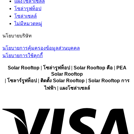
แผงโซล่าเซลล์
โซล่ารูฟท็อป
โซล่าเซลล์
ไม่มีหมวดหมู่
นโยบายบริษัท
นโยบายการคุ้มครองข้อมูลส่วนบุคคล
นโยบายการใช้คุกกี้
Solar Rooftop
|
โซล่ารูฟท็อป
|
Solar Rooftop
คือ
|
PEA
Solar Rooftop
|
โซลาร์รูฟท็อป
|
ติดตั้ง S
olar Rooftop
|
Solar Rooftop
การ
ไฟฟ้า
|
แผงโซล่าเซลล์
V