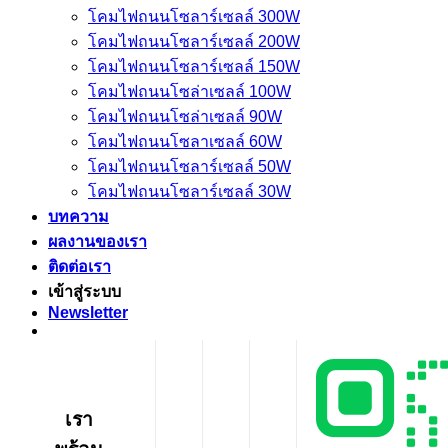
โคมไฟถนนโซลาร์เซลล์ 300W
โคมไฟถนนโซลาร์เซลล์ 200W
โคมไฟถนนโซลาร์เซลล์ 150W
โคมไฟถนนโซล่าเซลล์ 100W
โคมไฟถนนโซล่าเซลล์ 90W
โคมไฟถนนโซลาเซลล์ 60W
โคมไฟถนนโซลาร์เซลล์ 50W
โคมไฟถนนโซลาร์เซลล์ 30W
บทความ
ผลงานของเรา
ติดต่อเรา
เข้าสู่ระบบ
Newsletter
เรา