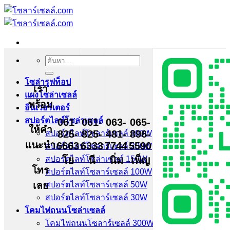
ข้าม
ไป
ยัง
เนื้อหา
ค้นหา:
โซล่ารูฟท็อป
เรา
แผงโซล่าเซลล์
พร้อม
อินเวอร์เตอร์
สปอร์ตไลท์โซล่าเซลล์
061-
061-
063-
065-
ให้คำ
825-
825-
481-
896-
สปอร์ตไลท์โซลาร์เซลล์ 300W
แนะนำ
6663
6333
7744
5590
สปอร์ตไลท์โซลาร์เซลล์ 200W
สปอร์ตไลท์โซล่าเซลล์ 150W
โย
นี
นิ่ม
เพ็ญ
โทร
สปอร์ตไลท์โซลาร์เซลล์ 100W
สปอร์ตไลท์โซลาร์เซลล์ 50W
เลย
สปอร์ตไลท์โซลาร์เซลล์ 30W
โคมไฟถนนโซล่าเซลล์
โคมไฟถนนโซลาร์เซลล์ 300W