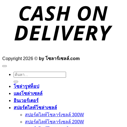
D
Copyright 2026 ©
by โซลาร์เซลล์.com
ค้นหา:
โซล่ารูฟท็อป
แผงโซล่าเซลล์
อินเวอร์เตอร์
สปอร์ตไลท์โซล่าเซลล์
สปอร์ตไลท์โซลาร์เซลล์ 300W
สปอร์ตไลท์โซลาร์เซลล์ 200W