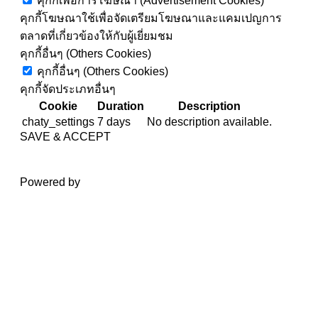
คุกกี้เพื่อการโฆษณา (Advertisement Cookies)
คุกกี้โฆษณาใช้เพื่อจัดเตรียมโฆษณาและแคมเปญการ
ตลาดที่เกี่ยวข้องให้กับผู้เยี่ยมชม
คุกกี้อื่นๆ (Others Cookies)
คุกกี้อื่นๆ (Others Cookies)
คุกกี้จัดประเภทอื่นๆ
Cookie
Duration
Description
chaty_settings
7 days
No description available.
SAVE & ACCEPT
Powered by