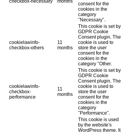
checkbox-necessary
months
consent for the
cookies in the
category
"Necessary".
This cookie is set by
GDPR Cookie
Consent plugin. The
cookielawinfo-
11
cookie is used to
checkbox-others
months
store the user
consent for the
cookies in the
category "Other.
This cookie is set by
GDPR Cookie
Consent plugin. The
cookielawinfo-
cookie is used to
11
checkbox-
store the user
months
performance
consent for the
cookies in the
category
"Performance".
This cookie is used
by the website's
WordPress theme. It