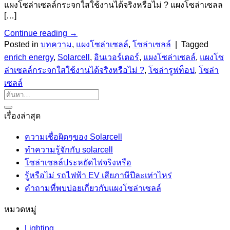
แผงโซล่าเซลล์กระจกใสใช้งานได้จริงหรือไม่ ? แผงโซล่าเซลล
[…]
Continue reading
→
Posted in
บทความ
,
แผงโซล่าเซลล์
,
โซล่าเซลล์
|
Tagged
enrich energy
,
Solarcell
,
อินเวอร์เตอร์
,
แผงโซล่าเซลล์
,
แผงโซ
ล่าเซลล์กระจกใสใช้งานได้จริงหรือไม่ ?
,
โซล่ารูฟท็อป
,
โซล่า
เซลล์
เรื่องล่าสุด
ความเชื่อผิดๆของ Solarcell
ทำความรู้จักกับ solarcell
โซล่าเซลล์ประหยัดไฟจริงหรือ
รู้หรือไม่ รถไฟฟ้า EV เสียภาษีปีละเท่าไหร่
คำถามที่พบบ่อยเกี่ยวกับแผงโซล่าเซลล์
หมวดหมู่
Lighting