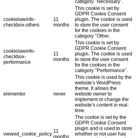
category "Necessary".
This cookie is set by
GDPR Cookie Consent
cookielawinfo-
11
plugin. The cookie is used
checkbox-others
months
to store the user consent
for the cookies in the
category "Other.
This cookie is set by
GDPR Cookie Consent
cookielawinfo-
11
plugin. The cookie is used
checkbox-
months
to store the user consent
performance
for the cookies in the
category "Performance".
This cookie is used by the
website's WordPress
theme. It allows the
elementor
never
website owner to
implement or change the
website's content in real-
time.
The cookie is set by the
GDPR Cookie Consent
plugin and is used to store
11
viewed_cookie_policy
whether or not user has
months