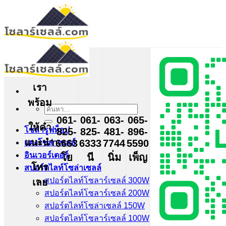
ข้าม
ไป
ยัง
เนื้อหา
เรา
พร้อม
ค้นหา:
061-
061-
063-
065-
ให้คำ
โซล่ารูฟท็อป
825-
825-
481-
896-
แนะนำ
6663
6333
7744
5590
แผงโซล่าเซลล์
อินเวอร์เตอร์
โย
นี
นิ่ม
เพ็ญ
โทร
สปอร์ตไลท์โซล่าเซลล์
สปอร์ตไลท์โซลาร์เซลล์ 300W
เลย
สปอร์ตไลท์โซลาร์เซลล์ 200W
สปอร์ตไลท์โซล่าเซลล์ 150W
สปอร์ตไลท์โซลาร์เซลล์ 100W