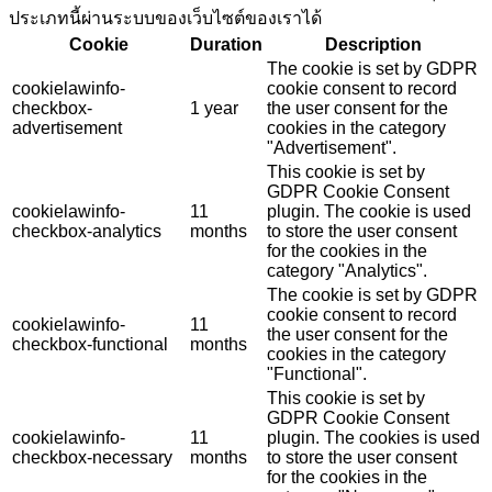
ประเภทนี้ผ่านระบบของเว็บไซต์ของเราได้
Cookie
Duration
Description
The cookie is set by GDPR
cookielawinfo-
cookie consent to record
checkbox-
1 year
the user consent for the
advertisement
cookies in the category
"Advertisement".
This cookie is set by
GDPR Cookie Consent
cookielawinfo-
11
plugin. The cookie is used
checkbox-analytics
months
to store the user consent
for the cookies in the
category "Analytics".
The cookie is set by GDPR
cookie consent to record
cookielawinfo-
11
the user consent for the
checkbox-functional
months
cookies in the category
"Functional".
This cookie is set by
GDPR Cookie Consent
cookielawinfo-
11
plugin. The cookies is used
checkbox-necessary
months
to store the user consent
for the cookies in the