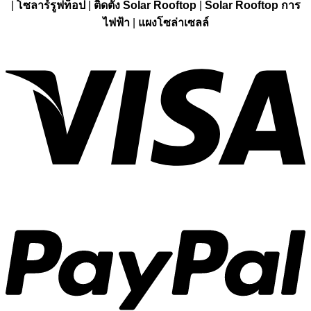
|
โซลาร์รูฟท็อป
|
ติดตั้ง S
olar Rooftop
|
Solar Rooftop
การ
ไฟฟ้า
|
แผงโซล่าเซลล์
V
P