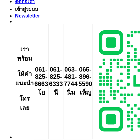
ติดต่อเรา
เข้าสู่ระบบ
Newsletter
เรา
พร้อม
061-
061-
063-
065-
ให้คำ
825-
825-
481-
896-
แนะนำ
6663
6333
7744
5590
โย
นี
นิ่ม
เพ็ญ
โทร
เลย