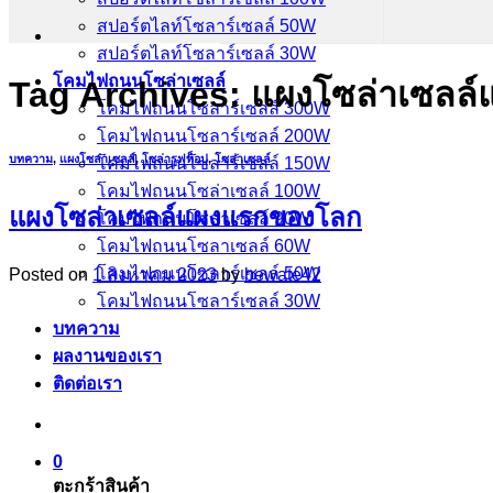
สปอร์ตไลท์โซลาร์เซลล์ 50W
สปอร์ตไลท์โซลาร์เซลล์ 30W
โคมไฟถนนโซล่าเซลล์
Tag Archives:
แผงโซล่าเซลล
โคมไฟถนนโซลาร์เซลล์ 300W
โคมไฟถนนโซลาร์เซลล์ 200W
บทความ
,
แผงโซล่าเซลล์
,
โซล่ารูฟท็อป
,
โซล่าเซลล์
โคมไฟถนนโซลาร์เซลล์ 150W
โคมไฟถนนโซล่าเซลล์ 100W
แผงโซล่าเซลล์แผงแรกของโลก
โคมไฟถนนโซล่าเซลล์ 90W
โคมไฟถนนโซลาเซลล์ 60W
โคมไฟถนนโซลาร์เซลล์ 50W
Posted on
1 สิงหาคม 2023
by
bewate42
โคมไฟถนนโซลาร์เซลล์ 30W
บทความ
ผลงานของเรา
ติดต่อเรา
0
ตะกร้าสินค้า