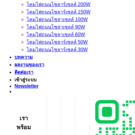
โคมไฟถนนโซลาร์เซลล์ 200W
โคมไฟถนนโซลาร์เซลล์ 150W
โคมไฟถนนโซล่าเซลล์ 100W
โคมไฟถนนโซล่าเซลล์ 90W
โคมไฟถนนโซลาเซลล์ 60W
โคมไฟถนนโซลาร์เซลล์ 50W
โคมไฟถนนโซลาร์เซลล์ 30W
บทความ
ผลงานของเรา
ติดต่อเรา
เข้าสู่ระบบ
Newsletter
เรา
พร้อม