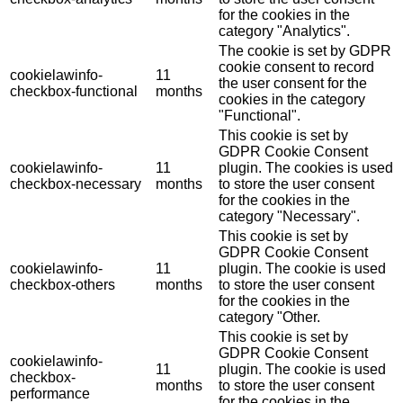
for the cookies in the
category "Analytics".
The cookie is set by GDPR
cookie consent to record
cookielawinfo-
11
the user consent for the
checkbox-functional
months
cookies in the category
"Functional".
This cookie is set by
GDPR Cookie Consent
cookielawinfo-
11
plugin. The cookies is used
checkbox-necessary
months
to store the user consent
for the cookies in the
category "Necessary".
This cookie is set by
GDPR Cookie Consent
cookielawinfo-
11
plugin. The cookie is used
checkbox-others
months
to store the user consent
for the cookies in the
category "Other.
This cookie is set by
GDPR Cookie Consent
cookielawinfo-
11
plugin. The cookie is used
checkbox-
months
to store the user consent
performance
for the cookies in the