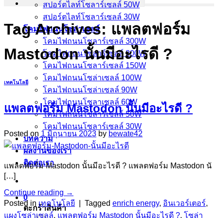
สปอร์ตไลท์โซลาร์เซลล์ 50W
สปอร์ตไลท์โซลาร์เซลล์ 30W
Tag Archives:
แพลตฟอร์ม
โคมไฟถนนโซล่าเซลล์
โคมไฟถนนโซลาร์เซลล์ 300W
Mastodon นั้นมีอะไรดี ?
โคมไฟถนนโซลาร์เซลล์ 200W
โคมไฟถนนโซลาร์เซลล์ 150W
โคมไฟถนนโซล่าเซลล์ 100W
เทคโนโลยี
โคมไฟถนนโซล่าเซลล์ 90W
โคมไฟถนนโซลาเซลล์ 60W
แพลตฟอร์ม Mastodon นั้นมีอะไรดี ?
โคมไฟถนนโซลาร์เซลล์ 50W
โคมไฟถนนโซลาร์เซลล์ 30W
Posted on
1 มิถุนายน 2023
by
bewate42
บทความ
ผลงานของเรา
ติดต่อเรา
แพลตฟอร์ม Mastodon นั้นมีอะไรดี ? แพลตฟอร์ม Mastodon นั
[…]
Continue reading
→
0
Posted in
เทคโนโลยี
|
Tagged
enrich energy
,
อินเวอร์เตอร์
,
ตะกร้าสินค้า
แผงโซล่าเซลล์
,
แพลตฟอร์ม Mastodon นั้นมีอะไรดี ?
,
โซล่า