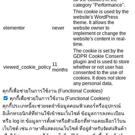
category "Performance".
This cookie is used by the
website's WordPress
theme. It allows the
elementor
never
website owner to
implement or change the
website's content in real-
time.
The cookie is set by the
GDPR Cookie Consent
plugin and is used to store
11
viewed_cookie_policy
whether or not user has
months
consented to the use of
cookies. It does not store
any personal data.
คุกกี้เพื่อช่วยในการใช้งาน (Functional Cookies)
คุกกี้เพื่อช่วยในการใช้งาน (Functional Cookies)
คุกกี้ประเภทนี้จะช่วยจดจำข้อมูลคอมพิวเตอร์หรืออุปกรณ์
อิเล็กทรอนิกส์ที่ท่านใช้เข้าชมเว็บไซต์ ข้อมูลการลงทะเบียน
หรือ log in ข้อมูลการตั้งค่าหรือตัวเลือกที่ท่านเคยเลือกไว้บน
เว็บไซต์ เช่น ภาษาที่แสดงบนเว็บไซต์ ที่อยู่สำหรับจัดส่งสินค้า