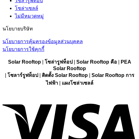
โซล่ารูฟท็อป
โซล่าเซลล์
ไม่มีหมวดหมู่
นโยบายบริษัท
นโยบายการคุ้มครองข้อมูลส่วนบุคคล
นโยบายการใช้คุกกี้
Solar Rooftop
|
โซล่ารูฟท็อป
|
Solar Rooftop
คือ
|
PEA
Solar Rooftop
|
โซลาร์รูฟท็อป
|
ติดตั้ง S
olar Rooftop
|
Solar Rooftop
การ
ไฟฟ้า
|
แผงโซล่าเซลล์
V