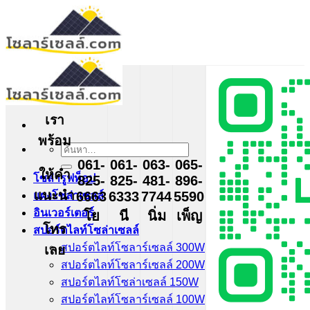
ข้าม
ไป
ยัง
เนื้อหา
เรา
พร้อม
ค้นหา:
061-
061-
063-
065-
ให้คำ
โซล่ารูฟท็อป
825-
825-
481-
896-
แนะนำ
6663
6333
7744
5590
แผงโซล่าเซลล์
อินเวอร์เตอร์
โย
นี
นิ่ม
เพ็ญ
โทร
สปอร์ตไลท์โซล่าเซลล์
สปอร์ตไลท์โซลาร์เซลล์ 300W
เลย
สปอร์ตไลท์โซลาร์เซลล์ 200W
สปอร์ตไลท์โซล่าเซลล์ 150W
สปอร์ตไลท์โซลาร์เซลล์ 100W