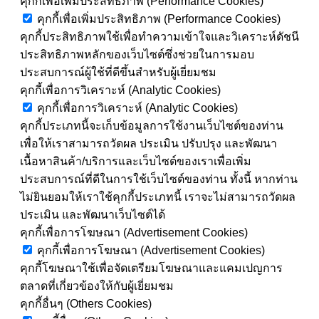
คุกกี้เพื่อเพิ่มประสิทธิภาพ (Performance Cookies)
คุกกี้เพื่อเพิ่มประสิทธิภาพ (Performance Cookies)
คุกกี้ประสิทธิภาพใช้เพื่อทำความเข้าใจและวิเคราะห์ดัชนี
ประสิทธิภาพหลักของเว็บไซต์ซึ่งช่วยในการมอบ
ประสบการณ์ผู้ใช้ที่ดีขึ้นสำหรับผู้เยี่ยมชม
คุกกี้เพื่อการวิเคราะห์ (Analytic Cookies)
คุกกี้เพื่อการวิเคราะห์ (Analytic Cookies)
คุกกี้ประเภทนี้จะเก็บข้อมูลการใช้งานเว็บไซต์ของท่าน
เพื่อให้เราสามารถวัดผล ประเมิน ปรับปรุง และพัฒนา
เนื้อหาสินค้า/บริการและเว็บไซต์ของเราเพื่อเพิ่ม
ประสบการณ์ที่ดีในการใช้เว็บไซต์ของท่าน ทั้งนี้ หากท่าน
ไม่ยินยอมให้เราใช้คุกกี้ประเภทนี้ เราจะไม่สามารถวัดผล
ประเมิน และพัฒนาเว็บไซต์ได้
คุกกี้เพื่อการโฆษณา (Advertisement Cookies)
คุกกี้เพื่อการโฆษณา (Advertisement Cookies)
คุกกี้โฆษณาใช้เพื่อจัดเตรียมโฆษณาและแคมเปญการ
ตลาดที่เกี่ยวข้องให้กับผู้เยี่ยมชม
คุกกี้อื่นๆ (Others Cookies)