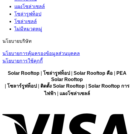
แผงโซล่าเซลล์
โซล่ารูฟท็อป
โซล่าเซลล์
ไม่มีหมวดหมู่
นโยบายบริษัท
นโยบายการคุ้มครองข้อมูลส่วนบุคคล
นโยบายการใช้คุกกี้
Solar Rooftop
|
โซล่ารูฟท็อป
|
Solar Rooftop
คือ
|
PEA
Solar Rooftop
|
โซลาร์รูฟท็อป
|
ติดตั้ง S
olar Rooftop
|
Solar Rooftop
การ
ไฟฟ้า
|
แผงโซล่าเซลล์
V