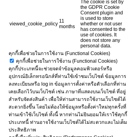
The cookie is set by
the GDPR Cookie
Consent plugin and
is used to store
11
viewed_cookie_policy
whether or not user
months
has consented to the
use of cookies. It
does not store any
personal data.
คุกกี้เพื่อช่วยในการใช้งาน (Functional Cookies)
คุกกี้เพื่อช่วยในการใช้งาน (Functional Cookies)
คุกกี้ประเภทนี้จะช่วยจดจำข้อมูลคอมพิวเตอร์หรือ
อุปกรณ์อิเล็กทรอนิกส์ที่ท่านใช้เข้าชมเว็บไซต์ ข้อมูลการ
ลงทะเบียนหรือ log in ข้อมูลการตั้งค่าหรือตัวเลือกที่ท่าน
เคยเลือกไว้บนเว็บไซต์ เช่น ภาษาที่แสดงบนเว็บไซต์ ที่อยู่
สำหรับจัดส่งสินค้า เพื่อให้ท่านสามารถใช้งานเว็บไซต์ได้
สะดวกยิ่งขึ้น โดยไม่ต้องให้ข้อมูลหรือตั้งค่าใหม่ทุกครั้งที่
ท่านเข้าใช้เว็บไซต์ ทั้งนี้ หากท่านไม่ยินยอมให้เราใช้คุกกี้
ประเภทนี้ ท่านอาจใช้งานเว็บไซต์ได้ไม่สะดวกและไม่เต็ม
ประสิทธิภาพ