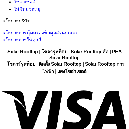
โซล่าเซลล์
ไม่มีหมวดหมู่
นโยบายบริษัท
นโยบายการคุ้มครองข้อมูลส่วนบุคคล
นโยบายการใช้คุกกี้
Solar Rooftop
|
โซล่ารูฟท็อป
|
Solar Rooftop
คือ
|
PEA
Solar Rooftop
|
โซลาร์รูฟท็อป
|
ติดตั้ง S
olar Rooftop
|
Solar Rooftop
การ
ไฟฟ้า
|
แผงโซล่าเซลล์
V