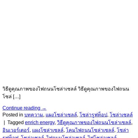
วิธีดูคุณภาพของไฟถนนโซล่าเซลล์ วิธีดูคุณภาพของไฟถนน
โซล่ […]
Continue reading
→
Posted in
บทความ
,
แผงโซล่าเซลล์
,
โซล่ารูฟท็อป
,
โซล่าเซลล์
|
Tagged
enrich energy
,
วิธีดูคุณภาพของไฟถนนโซล่าเซลล์
,
อินเวอร์เตอร์
,
แผงโซล่าเซลล์
,
โคมไฟถนนโซล่าเซลล์
,
โซล่า
รูฟท็อฟ
,
โซล่าเซลล์
,
ไฟถนนโซล่าเซลล์
,
ไฟโซล่าเซลล์