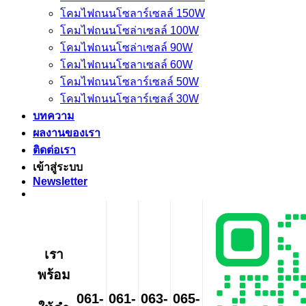
โคมไฟถนนโซลาร์เซลล์ 150W
โคมไฟถนนโซล่าเซลล์ 100W
โคมไฟถนนโซล่าเซลล์ 90W
โคมไฟถนนโซลาเซลล์ 60W
โคมไฟถนนโซลาร์เซลล์ 50W
โคมไฟถนนโซลาร์เซลล์ 30W
บทความ
ผลงานของเรา
ติดต่อเรา
เข้าสู่ระบบ
Newsletter
เรา
พร้อม
061-
061-
063-
065-