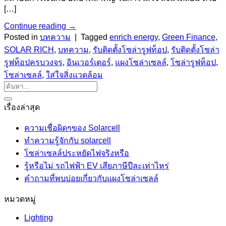
[…]
Continue reading
→
Posted in
บทความ
|
Tagged
enrich energy
,
Green Finance
,
SOLAR RICH
,
บทความ
,
รับติดตั้งโซล่ารูฟท็อป
,
รับติดตั้งโซล่า
รูฟท็อปครบวงจร
,
อินเวอร์เตอร์
,
แผงโซล่าเซลล์
,
โซล่ารูฟท็อป
,
โซล่าเซลล์
,
ใส่ใจสิ่งแวดล้อม
เรื่องล่าสุด
ความเชื่อผิดๆของ Solarcell
ทำความรู้จักกับ solarcell
โซล่าเซลล์ประหยัดไฟจริงหรือ
รู้หรือไม่ รถไฟฟ้า EV เสียภาษีปีละเท่าไหร่
คำถามที่พบบ่อยเกี่ยวกับแผงโซล่าเซลล์
หมวดหมู่
Lighting