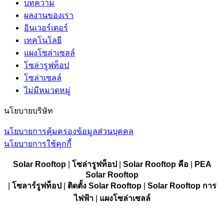
บทความ
ผลงานของเรา
อินเวอร์เตอร์
เทคโนโลยี
แผงโซล่าเซลล์
โซล่ารูฟท็อป
โซล่าเซลล์
ไม่มีหมวดหมู่
นโยบายบริษัท
นโยบายการคุ้มครองข้อมูลส่วนบุคคล
นโยบายการใช้คุกกี้
Solar Rooftop
|
โซล่ารูฟท็อป
|
Solar Rooftop
คือ
|
PEA
Solar Rooftop
|
โซลาร์รูฟท็อป
|
ติดตั้ง S
olar Rooftop
|
Solar Rooftop
การ
ไฟฟ้า
|
แผงโซล่าเซลล์
V