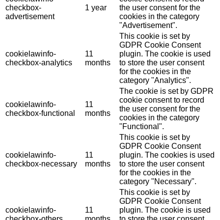
checkbox-
1 year
the user consent for the
advertisement
cookies in the category
"Advertisement".
This cookie is set by
GDPR Cookie Consent
cookielawinfo-
11
plugin. The cookie is used
checkbox-analytics
months
to store the user consent
for the cookies in the
category "Analytics".
The cookie is set by GDPR
cookie consent to record
cookielawinfo-
11
the user consent for the
checkbox-functional
months
cookies in the category
"Functional".
This cookie is set by
GDPR Cookie Consent
cookielawinfo-
11
plugin. The cookies is used
checkbox-necessary
months
to store the user consent
for the cookies in the
category "Necessary".
This cookie is set by
GDPR Cookie Consent
cookielawinfo-
11
plugin. The cookie is used
checkbox-others
months
to store the user consent