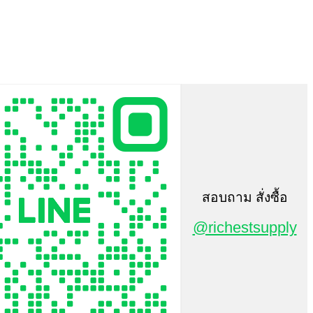
สอบถาม สั่งซื้อ
@richestsupply