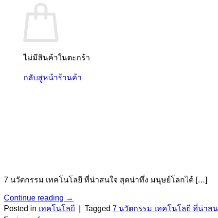
ไม่มีสินค้าในตะกร้า
กลับสู่หน้าร้านค้า
7 นวัตกรรม เทคโนโลยี ที่น่าสนใจ สุดน่าทึ่ง มนุษย์โลกได้ […]
Continue reading
→
Posted in
เทคโนโลยี
|
Tagged
7 นวัตกรรม เทคโนโลยี ที่น่าสนใ