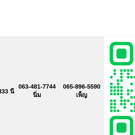
063-481-7744
065-896-5590
33 นี
นิ่ม
เพ็ญ