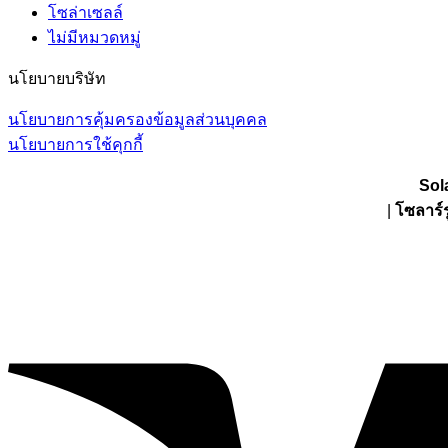
โซล่าเซลล์
ไม่มีหมวดหมู่
นโยบายบริษัท
นโยบายการคุ้มครองข้อมูลส่วนบุคคล
นโยบายการใช้คุกกี้
Sol
|
โซลาร์