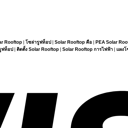
ar Rooftop
|
โซล่ารูฟท็อป
|
Solar Rooftop
คือ
|
PEA
Solar Roo
รูฟท็อป
|
ติดตั้ง S
olar Rooftop
|
Solar Rooftop
การไฟฟ้า
|
แผงโซ