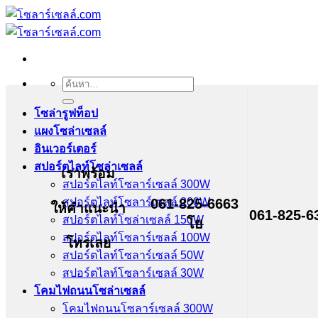
ข้าม
ไป
ยัง
เนื้อหา
ค้นหา:
โซล่ารูฟท็อป
แผงโซล่าเซลล์
อินเวอร์เตอร์
สปอร์ตไลท์โซล่าเซลล์
เราพร้อม
สปอร์ตไลท์โซลาร์เซลล์ 300W
สปอร์ตไลท์โซลาร์เซลล์ 200W
061-825-6663
ให้คำแนะนำ
061-825-63
สปอร์ตไลท์โซล่าเซลล์ 150W
โย
สปอร์ตไลท์โซลาร์เซลล์ 100W
โทรเลย
สปอร์ตไลท์โซลาร์เซลล์ 50W
สปอร์ตไลท์โซลาร์เซลล์ 30W
โคมไฟถนนโซล่าเซลล์
โคมไฟถนนโซลาร์เซลล์ 300W