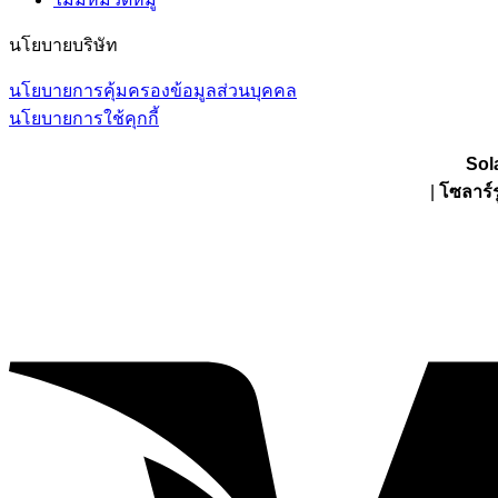
นโยบายบริษัท
นโยบายการคุ้มครองข้อมูลส่วนบุคคล
นโยบายการใช้คุกกี้
Sol
|
โซลาร์