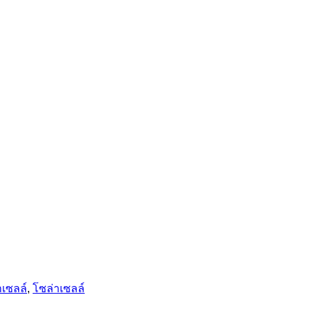
เซลล์
,
โซล่าเซลล์