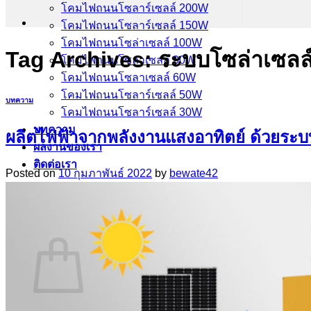
โคมไฟถนนโซลาร์เซลล์ 200W
โคมไฟถนนโซลาร์เซลล์ 150W
โคมไฟถนนโซล่าเซลล์ 100W
Tag Archives:
ระบบโซล่าเซลล
โคมไฟถนนโซล่าเซลล์ 90W
โคมไฟถนนโซลาเซลล์ 60W
โคมไฟถนนโซลาร์เซลล์ 50W
บทความ
โคมไฟถนนโซลาร์เซลล์ 30W
บทความ
ผลิตไฟฟ้าจากพลังงานแสงอาทิตย์ ด้วยระบ
ผลงานของเรา
ติดต่อเรา
Posted on
10 กุมภาพันธ์ 2022
by
bewate42
0
ตะกร้าสินค้า