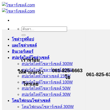
ข้าม
ไป
ยัง
เนื้อหา
ค้นหา:
โซล่ารูฟท็อป
แผงโซล่าเซลล์
อินเวอร์เตอร์
สปอร์ตไลท์โซล่าเซลล์
เราพร้อม
สปอร์ตไลท์โซลาร์เซลล์ 300W
สปอร์ตไลท์โซลาร์เซลล์ 200W
061-825-6663
ให้คำแนะนำ
061-825-63
สปอร์ตไลท์โซล่าเซลล์ 150W
โย
สปอร์ตไลท์โซลาร์เซลล์ 100W
โทรเลย
สปอร์ตไลท์โซลาร์เซลล์ 50W
สปอร์ตไลท์โซลาร์เซลล์ 30W
โคมไฟถนนโซล่าเซลล์
โคมไฟถนนโซลาร์เซลล์ 300W