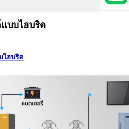
์แบบไฮบริด
บไฮบริด