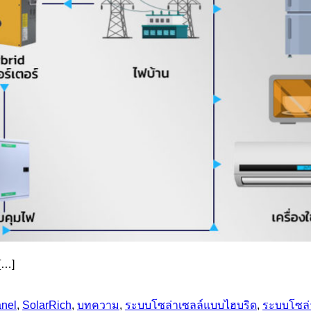
[…]
anel
,
SolarRich
,
บทความ
,
ระบบโซล่าเซลล์แบบไฮบริด
,
ระบบโซล่