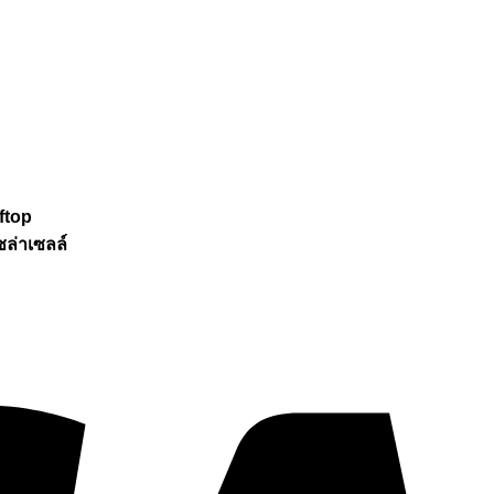
ftop
ล่าเซลล์
V