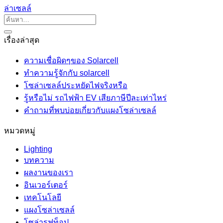
ล่าเซลล์
เรื่องล่าสุด
ความเชื่อผิดๆของ Solarcell
ทำความรู้จักกับ solarcell
โซล่าเซลล์ประหยัดไฟจริงหรือ
รู้หรือไม่ รถไฟฟ้า EV เสียภาษีปีละเท่าไหร่
คำถามที่พบบ่อยเกี่ยวกับแผงโซล่าเซลล์
หมวดหมู่
Lighting
บทความ
ผลงานของเรา
อินเวอร์เตอร์
เทคโนโลยี
แผงโซล่าเซลล์
โซล่ารูฟท็อป