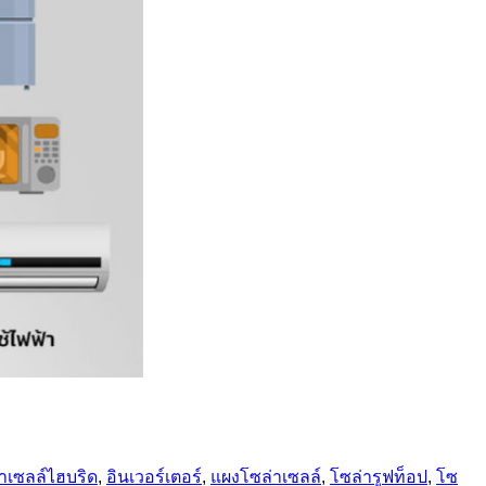
าเซลล์ไฮบริด
,
อินเวอร์เตอร์
,
แผงโซล่าเซลล์
,
โซล่ารูฟท็อป
,
โซ