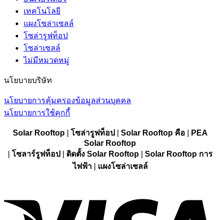
เทคโนโลยี
แผงโซล่าเซลล์
โซล่ารูฟท็อป
โซล่าเซลล์
ไม่มีหมวดหมู่
นโยบายบริษัท
นโยบายการคุ้มครองข้อมูลส่วนบุคคล
นโยบายการใช้คุกกี้
Solar Rooftop
|
โซล่ารูฟท็อป
|
Solar Rooftop
คือ
|
PEA
Solar Rooftop
|
โซลาร์รูฟท็อป
|
ติดตั้ง S
olar Rooftop
|
Solar Rooftop
การ
ไฟฟ้า
|
แผงโซล่าเซลล์
V