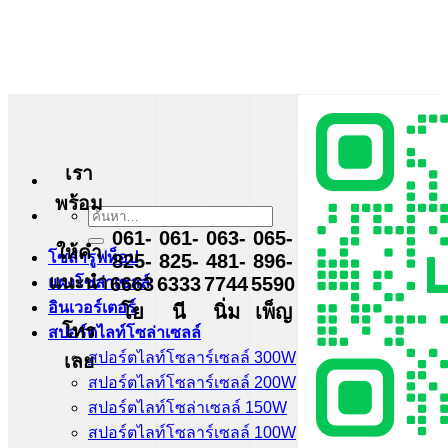
ข้าม
ไป
ยัง
เนื้อหา
เรา
พร้อม
ค้นหา:
061-
061-
063-
065-
ให้คำ
โซล่ารูฟท็อป
825-
825-
481-
896-
แนะนำ
6663
6333
7744
5590
แผงโซล่าเซลล์
อินเวอร์เตอร์
โย
นี
นิ่ม
เพ็ญ
โทร
สปอร์ตไลท์โซล่าเซลล์
สปอร์ตไลท์โซลาร์เซลล์ 300W
เลย
สปอร์ตไลท์โซลาร์เซลล์ 200W
สปอร์ตไลท์โซล่าเซลล์ 150W
สปอร์ตไลท์โซลาร์เซลล์ 100W