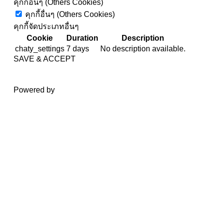
คุกกี้อื่นๆ (Others Cookies)
คุกกี้อื่นๆ (Others Cookies)
คุกกี้จัดประเภทอื่นๆ
Cookie
Duration
Description
chaty_settings
7 days
No description available.
SAVE & ACCEPT
Powered by