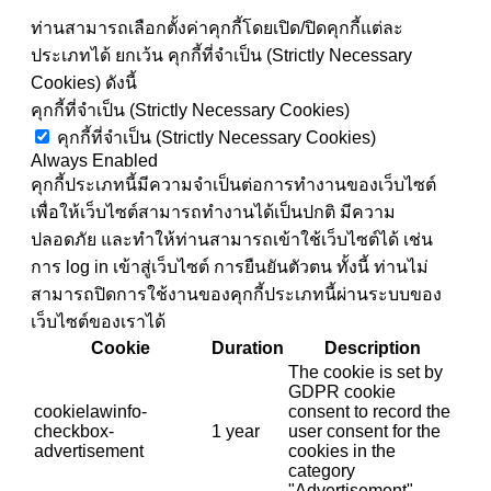
ท่านสามารถเลือกตั้งค่าคุกกี้โดยเปิด/ปิดคุกกี้แต่ละ
ประเภทได้ ยกเว้น คุกกี้ที่จำเป็น (Strictly Necessary
Cookies) ดังนี้
คุกกี้ที่จำเป็น (Strictly Necessary Cookies)
คุกกี้ที่จำเป็น (Strictly Necessary Cookies)
Always Enabled
คุกกี้ประเภทนี้มีความจำเป็นต่อการทำงานของเว็บไซต์
เพื่อให้เว็บไซต์สามารถทำงานได้เป็นปกติ มีความ
ปลอดภัย และทำให้ท่านสามารถเข้าใช้เว็บไซต์ได้ เช่น
การ log in เข้าสู่เว็บไซต์ การยืนยันตัวตน ทั้งนี้ ท่านไม่
สามารถปิดการใช้งานของคุกกี้ประเภทนี้ผ่านระบบของ
เว็บไซต์ของเราได้
Cookie
Duration
Description
The cookie is set by
GDPR cookie
cookielawinfo-
consent to record the
checkbox-
1 year
user consent for the
advertisement
cookies in the
category
"Advertisement".