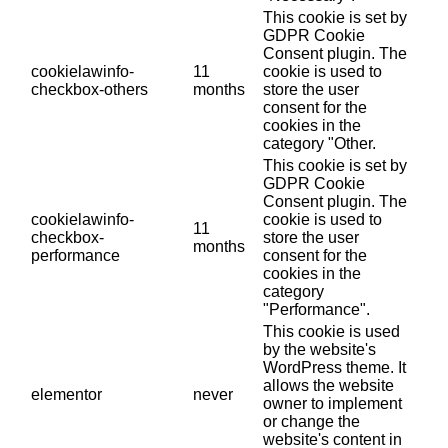
This cookie is set by
GDPR Cookie
Consent plugin. The
cookielawinfo-
11
cookie is used to
checkbox-others
months
store the user
consent for the
cookies in the
category "Other.
This cookie is set by
GDPR Cookie
Consent plugin. The
cookielawinfo-
cookie is used to
11
checkbox-
store the user
months
performance
consent for the
cookies in the
category
"Performance".
This cookie is used
by the website's
WordPress theme. It
allows the website
elementor
never
owner to implement
or change the
website's content in