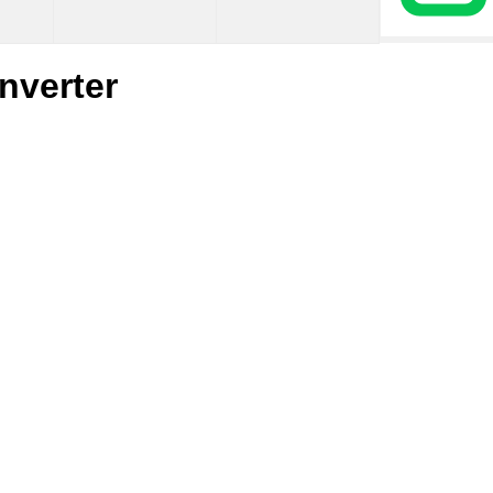
Inverter