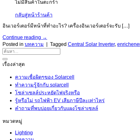
ไม่มีสินค้าในตะกร้า
กลับสู่หน้าร้านค้า
อินเวอร์เตอร์มีหน้าที่ทำอะไร? เครื่องอินเวอร์เตอร์จะรับ […]
Continue reading
→
Posted in
บทความ
|
Tagged
Central Solar Inverter
,
enrichene
เรื่องล่าสุด
ความเชื่อผิดๆของ Solarcell
ทำความรู้จักกับ solarcell
โซล่าเซลล์ประหยัดไฟจริงหรือ
รู้หรือไม่ รถไฟฟ้า EV เสียภาษีปีละเท่าไหร่
คำถามที่พบบ่อยเกี่ยวกับแผงโซล่าเซลล์
หมวดหมู่
Lighting
บทความ