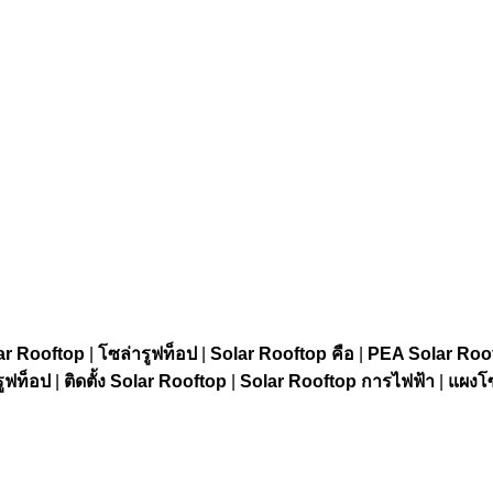
ar Rooftop
|
โซล่ารูฟท็อป
|
Solar Rooftop
คือ
|
PEA
Solar Roo
รูฟท็อป
|
ติดตั้ง S
olar Rooftop
|
Solar Rooftop
การไฟฟ้า
|
แผงโซ