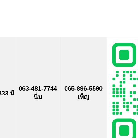
063-481-7744
065-896-5590
33 นี
นิ่ม
เพ็ญ