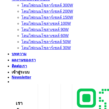
โคมไฟถนนโซลาร์เซลล์ 300W
โคมไฟถนนโซลาร์เซลล์ 200W
โคมไฟถนนโซลาร์เซลล์ 150W
โคมไฟถนนโซล่าเซลล์ 100W
โคมไฟถนนโซล่าเซลล์ 90W
โคมไฟถนนโซลาเซลล์ 60W
โคมไฟถนนโซลาร์เซลล์ 50W
โคมไฟถนนโซลาร์เซลล์ 30W
บทความ
ผลงานของเรา
ติดต่อเรา
เข้าสู่ระบบ
Newsletter
เรา