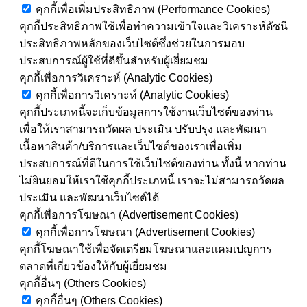
คุกกี้เพื่อเพิ่มประสิทธิภาพ (Performance Cookies)
คุกกี้ประสิทธิภาพใช้เพื่อทำความเข้าใจและวิเคราะห์ดัชนี
ประสิทธิภาพหลักของเว็บไซต์ซึ่งช่วยในการมอบ
ประสบการณ์ผู้ใช้ที่ดีขึ้นสำหรับผู้เยี่ยมชม
คุกกี้เพื่อการวิเคราะห์ (Analytic Cookies)
คุกกี้เพื่อการวิเคราะห์ (Analytic Cookies)
คุกกี้ประเภทนี้จะเก็บข้อมูลการใช้งานเว็บไซต์ของท่าน
เพื่อให้เราสามารถวัดผล ประเมิน ปรับปรุง และพัฒนา
เนื้อหาสินค้า/บริการและเว็บไซต์ของเราเพื่อเพิ่ม
ประสบการณ์ที่ดีในการใช้เว็บไซต์ของท่าน ทั้งนี้ หากท่าน
ไม่ยินยอมให้เราใช้คุกกี้ประเภทนี้ เราจะไม่สามารถวัดผล
ประเมิน และพัฒนาเว็บไซต์ได้
คุกกี้เพื่อการโฆษณา (Advertisement Cookies)
คุกกี้เพื่อการโฆษณา (Advertisement Cookies)
คุกกี้โฆษณาใช้เพื่อจัดเตรียมโฆษณาและแคมเปญการ
ตลาดที่เกี่ยวข้องให้กับผู้เยี่ยมชม
คุกกี้อื่นๆ (Others Cookies)
คุกกี้อื่นๆ (Others Cookies)