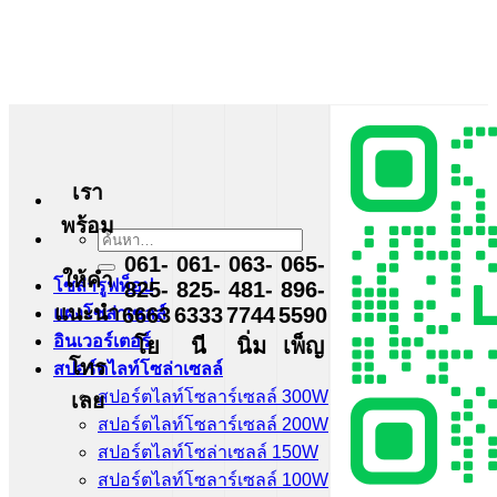
ข้าม
ไป
ยัง
เนื้อหา
เรา
พร้อม
ค้นหา:
061-
061-
063-
065-
ให้คำ
โซล่ารูฟท็อป
825-
825-
481-
896-
แนะนำ
6663
6333
7744
5590
แผงโซล่าเซลล์
อินเวอร์เตอร์
โย
นี
นิ่ม
เพ็ญ
โทร
สปอร์ตไลท์โซล่าเซลล์
สปอร์ตไลท์โซลาร์เซลล์ 300W
เลย
สปอร์ตไลท์โซลาร์เซลล์ 200W
สปอร์ตไลท์โซล่าเซลล์ 150W
สปอร์ตไลท์โซลาร์เซลล์ 100W