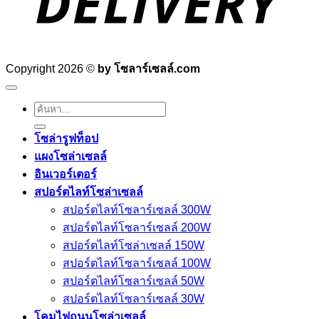
Copyright 2026 ©
by โซลาร์เซลล์.com
ค้นหา:
โซล่ารูฟท็อป
แผงโซล่าเซลล์
อินเวอร์เตอร์
สปอร์ตไลท์โซล่าเซลล์
สปอร์ตไลท์โซลาร์เซลล์ 300W
สปอร์ตไลท์โซลาร์เซลล์ 200W
สปอร์ตไลท์โซล่าเซลล์ 150W
สปอร์ตไลท์โซลาร์เซลล์ 100W
สปอร์ตไลท์โซลาร์เซลล์ 50W
สปอร์ตไลท์โซลาร์เซลล์ 30W
โคมไฟถนนโซล่าเซลล์