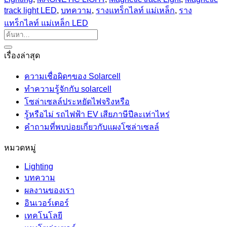
track light LED
,
บทความ
,
รางแทร็กไลท์ แม่เหล็ก
,
ราง
แทร็กไลท์ แม่เหล็ก LED
เรื่องล่าสุด
ความเชื่อผิดๆของ Solarcell
ทำความรู้จักกับ solarcell
โซล่าเซลล์ประหยัดไฟจริงหรือ
รู้หรือไม่ รถไฟฟ้า EV เสียภาษีปีละเท่าไหร่
คำถามที่พบบ่อยเกี่ยวกับแผงโซล่าเซลล์
หมวดหมู่
Lighting
บทความ
ผลงานของเรา
อินเวอร์เตอร์
เทคโนโลยี