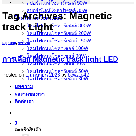
สปอร์ตไลท์โซลาร์เซลล์ 50W
สปอร์ตไลท์โซลาร์เซลล์ 30W
Tag Archives:
Magnetic
โคมไฟถนนโซล่าเซลล์
track Light
โคมไฟถนนโซลาร์เซลล์ 300W
โคมไฟถนนโซลาร์เซลล์ 200W
โคมไฟถนนโซลาร์เซลล์ 150W
Lighting
,
บทความ
โคมไฟถนนโซล่าเซลล์ 100W
โคมไฟถนนโซล่าเซลล์ 90W
การเลือก Magnetic track light LED
โคมไฟถนนโซลาเซลล์ 60W
โคมไฟถนนโซลาร์เซลล์ 50W
Posted on
1 มิถุนายน 2023
by
bewate42
โคมไฟถนนโซลาร์เซลล์ 30W
บทความ
ผลงานของเรา
ติดต่อเรา
0
ตะกร้าสินค้า