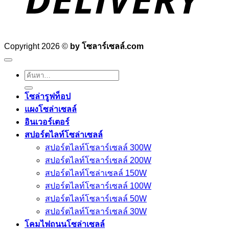
Copyright 2026 ©
by โซลาร์เซลล์.com
ค้นหา:
โซล่ารูฟท็อป
แผงโซล่าเซลล์
อินเวอร์เตอร์
สปอร์ตไลท์โซล่าเซลล์
สปอร์ตไลท์โซลาร์เซลล์ 300W
สปอร์ตไลท์โซลาร์เซลล์ 200W
สปอร์ตไลท์โซล่าเซลล์ 150W
สปอร์ตไลท์โซลาร์เซลล์ 100W
สปอร์ตไลท์โซลาร์เซลล์ 50W
สปอร์ตไลท์โซลาร์เซลล์ 30W
โคมไฟถนนโซล่าเซลล์