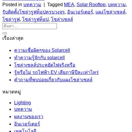
Posted in
บทความ
|
Tagged
MEA
,
Solar Rooftop
,
บทความ
,
รับติดตั้งโซล่ารูฟท็อปครบวงจร
,
อินเวอร์เตอร์
,
แผงโซล่าเซลล์
,
โซล่ารูฟ
,
โซล่ารูฟท็อป
,
โซล่าเซลล์
เรื่องล่าสุด
ความเชื่อผิดๆของ Solarcell
ทำความรู้จักกับ solarcell
โซล่าเซลล์ประหยัดไฟจริงหรือ
รู้หรือไม่ รถไฟฟ้า EV เสียภาษีปีละเท่าไหร่
คำถามที่พบบ่อยเกี่ยวกับแผงโซล่าเซลล์
หมวดหมู่
Lighting
บทความ
ผลงานของเรา
อินเวอร์เตอร์
เทคโนโลยี