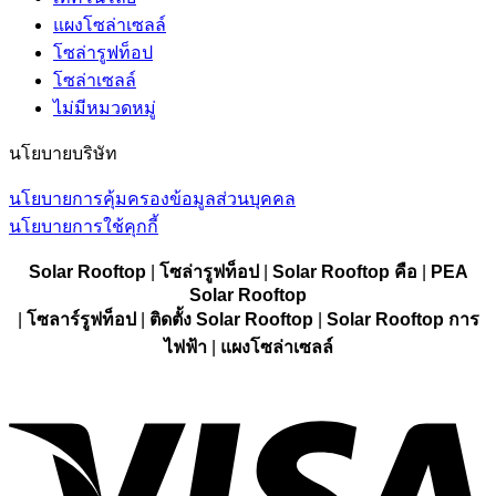
แผงโซล่าเซลล์
โซล่ารูฟท็อป
โซล่าเซลล์
ไม่มีหมวดหมู่
นโยบายบริษัท
นโยบายการคุ้มครองข้อมูลส่วนบุคคล
นโยบายการใช้คุกกี้
Solar Rooftop
|
โซล่ารูฟท็อป
|
Solar Rooftop
คือ
|
PEA
Solar Rooftop
|
โซลาร์รูฟท็อป
|
ติดตั้ง S
olar Rooftop
|
Solar Rooftop
การ
ไฟฟ้า
|
แผงโซล่าเซลล์
V