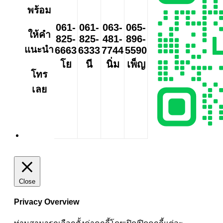
พร้อม
061-
061-
063-
065-
ให้คำ
825-
825-
481-
896-
แนะนำ
6663
6333
7744
5590
โย
นี
นิ่ม
เพ็ญ
โทร
เลย
Close
Privacy Overview