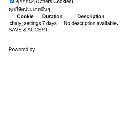
คุกกี้อื่นๆ (Others Cookies)
คุกกี้จัดประเภทอื่นๆ
Cookie
Duration
Description
chaty_settings
7 days
No description available.
SAVE & ACCEPT
Powered by