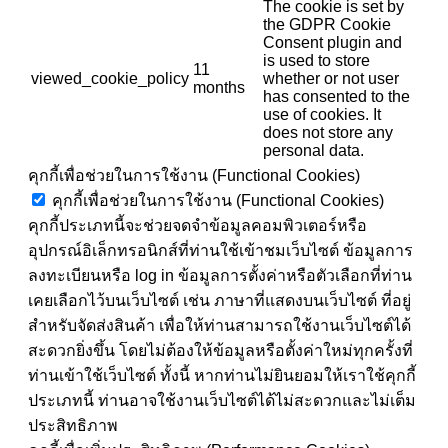
The cookie is set by
the GDPR Cookie
Consent plugin and
is used to store
11
viewed_cookie_policy
whether or not user
months
has consented to the
use of cookies. It
does not store any
personal data.
คุกกี้เพื่อช่วยในการใช้งาน (Functional Cookies)
คุกกี้เพื่อช่วยในการใช้งาน (Functional Cookies)
คุกกี้ประเภทนี้จะช่วยจดจำข้อมูลคอมพิวเตอร์หรือ
อุปกรณ์อิเล็กทรอนิกส์ที่ท่านใช้เข้าชมเว็บไซต์ ข้อมูลการ
ลงทะเบียนหรือ log in ข้อมูลการตั้งค่าหรือตัวเลือกที่ท่าน
เคยเลือกไว้บนเว็บไซต์ เช่น ภาษาที่แสดงบนเว็บไซต์ ที่อยู่
สำหรับจัดส่งสินค้า เพื่อให้ท่านสามารถใช้งานเว็บไซต์ได้
สะดวกยิ่งขึ้น โดยไม่ต้องให้ข้อมูลหรือตั้งค่าใหม่ทุกครั้งที่
ท่านเข้าใช้เว็บไซต์ ทั้งนี้ หากท่านไม่ยินยอมให้เราใช้คุกกี้
ประเภทนี้ ท่านอาจใช้งานเว็บไซต์ได้ไม่สะดวกและไม่เต็ม
ประสิทธิภาพ