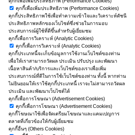
คุกกี้เพื่อเพิ่มประสิทธิภาพ (Performance Cookies)
คุกกี้เพื่อเพิ่มประสิทธิภาพ (Performance Cookies)
คุกกี้ประสิทธิภาพใช้เพื่อทำความเข้าใจและวิเคราะห์ดัชนี
ประสิทธิภาพหลักของเว็บไซต์ซึ่งช่วยในการมอบ
ประสบการณ์ผู้ใช้ที่ดีขึ้นสำหรับผู้เยี่ยมชม
คุกกี้เพื่อการวิเคราะห์ (Analytic Cookies)
คุกกี้เพื่อการวิเคราะห์ (Analytic Cookies)
คุกกี้ประเภทนี้จะเก็บข้อมูลการใช้งานเว็บไซต์ของท่าน
เพื่อให้เราสามารถวัดผล ประเมิน ปรับปรุง และพัฒนา
เนื้อหาสินค้า/บริการและเว็บไซต์ของเราเพื่อเพิ่ม
ประสบการณ์ที่ดีในการใช้เว็บไซต์ของท่าน ทั้งนี้ หากท่าน
ไม่ยินยอมให้เราใช้คุกกี้ประเภทนี้ เราจะไม่สามารถวัดผล
ประเมิน และพัฒนาเว็บไซต์ได้
คุกกี้เพื่อการโฆษณา (Advertisement Cookies)
คุกกี้เพื่อการโฆษณา (Advertisement Cookies)
คุกกี้โฆษณาใช้เพื่อจัดเตรียมโฆษณาและแคมเปญการ
ตลาดที่เกี่ยวข้องให้กับผู้เยี่ยมชม
คุกกี้อื่นๆ (Others Cookies)