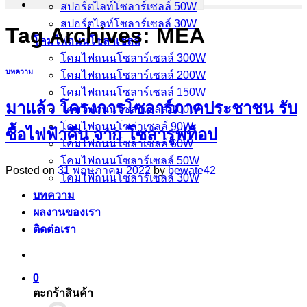
สปอร์ตไลท์โซลาร์เซลล์ 50W
สปอร์ตไลท์โซลาร์เซลล์ 30W
Tag Archives:
MEA
โคมไฟถนนโซล่าเซลล์
โคมไฟถนนโซลาร์เซลล์ 300W
บทความ
โคมไฟถนนโซลาร์เซลล์ 200W
โคมไฟถนนโซลาร์เซลล์ 150W
มาแล้ว โครงการโซลาร์ภาคประชาชน รับ
โคมไฟถนนโซล่าเซลล์ 100W
โคมไฟถนนโซล่าเซลล์ 90W
ซื้อไฟฟ้าคืน จาก โซล่ารูฟท็อป
โคมไฟถนนโซลาเซลล์ 60W
โคมไฟถนนโซลาร์เซลล์ 50W
Posted on
31 พฤษภาคม 2022
by
bewate42
โคมไฟถนนโซลาร์เซลล์ 30W
บทความ
ผลงานของเรา
ติดต่อเรา
0
ตะกร้าสินค้า