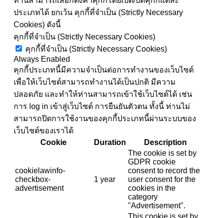
ท่านสามารถเลือกตั้งค่าคุกกี้โดยเปิด/ปิดคุกกี้แต่ละ
ประเภทได้ ยกเว้น คุกกี้ที่จำเป็น (Strictly Necessary
Cookies) ดังนี้
คุกกี้ที่จำเป็น (Strictly Necessary Cookies)
คุกกี้ที่จำเป็น (Strictly Necessary Cookies)
Always Enabled
คุกกี้ประเภทนี้มีความจำเป็นต่อการทำงานของเว็บไซต์
เพื่อให้เว็บไซต์สามารถทำงานได้เป็นปกติ มีความ
ปลอดภัย และทำให้ท่านสามารถเข้าใช้เว็บไซต์ได้ เช่น
การ log in เข้าสู่เว็บไซต์ การยืนยันตัวตน ทั้งนี้ ท่านไม่
สามารถปิดการใช้งานของคุกกี้ประเภทนี้ผ่านระบบของ
เว็บไซต์ของเราได้
Cookie
Duration
Description
The cookie is set by
GDPR cookie
cookielawinfo-
consent to record the
checkbox-
1 year
user consent for the
advertisement
cookies in the
category
"Advertisement".
This cookie is set by