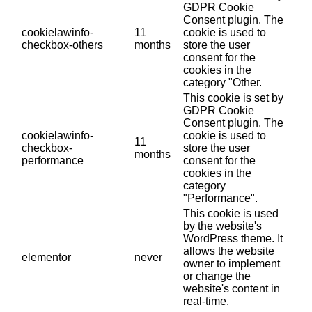
GDPR Cookie
Consent plugin. The
cookielawinfo-
11
cookie is used to
checkbox-others
months
store the user
consent for the
cookies in the
category "Other.
This cookie is set by
GDPR Cookie
Consent plugin. The
cookielawinfo-
cookie is used to
11
checkbox-
store the user
months
performance
consent for the
cookies in the
category
"Performance".
This cookie is used
by the website's
WordPress theme. It
allows the website
elementor
never
owner to implement
or change the
website's content in
real-time.