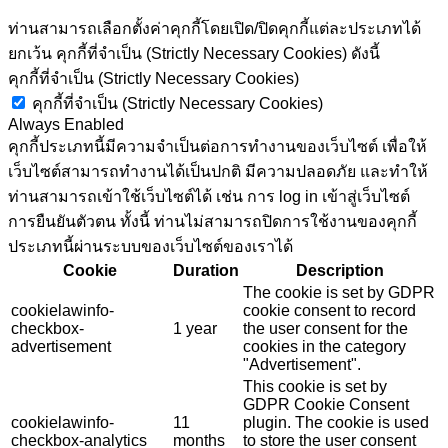
ท่านสามารถเลือกตั้งค่าคุกกี้โดยเปิด/ปิดคุกกี้แต่ละประเภทได้
ยกเว้น คุกกี้ที่จำเป็น (Strictly Necessary Cookies) ดังนี้
คุกกี้ที่จำเป็น (Strictly Necessary Cookies)
คุกกี้ที่จำเป็น (Strictly Necessary Cookies)
Always Enabled
คุกกี้ประเภทนี้มีความจำเป็นต่อการทำงานของเว็บไซต์ เพื่อให้
เว็บไซต์สามารถทำงานได้เป็นปกติ มีความปลอดภัย และทำให้
ท่านสามารถเข้าใช้เว็บไซต์ได้ เช่น การ log in เข้าสู่เว็บไซต์
การยืนยันตัวตน ทั้งนี้ ท่านไม่สามารถปิดการใช้งานของคุกกี้
ประเภทนี้ผ่านระบบของเว็บไซต์ของเราได้
Cookie
Duration
Description
The cookie is set by GDPR
cookielawinfo-
cookie consent to record
checkbox-
1 year
the user consent for the
advertisement
cookies in the category
"Advertisement".
This cookie is set by
GDPR Cookie Consent
cookielawinfo-
11
plugin. The cookie is used
checkbox-analytics
months
to store the user consent