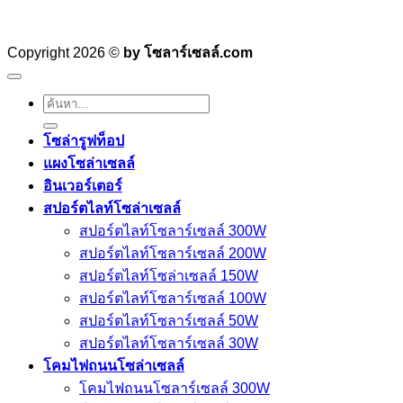
Copyright 2026 ©
by โซลาร์เซลล์.com
ค้นหา:
โซล่ารูฟท็อป
แผงโซล่าเซลล์
อินเวอร์เตอร์
สปอร์ตไลท์โซล่าเซลล์
สปอร์ตไลท์โซลาร์เซลล์ 300W
สปอร์ตไลท์โซลาร์เซลล์ 200W
สปอร์ตไลท์โซล่าเซลล์ 150W
สปอร์ตไลท์โซลาร์เซลล์ 100W
สปอร์ตไลท์โซลาร์เซลล์ 50W
สปอร์ตไลท์โซลาร์เซลล์ 30W
โคมไฟถนนโซล่าเซลล์
โคมไฟถนนโซลาร์เซลล์ 300W