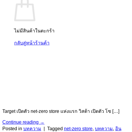
ไม่มีสินค้าในตะกร้า
กลับสู่หน้าร้านค้า
Target เปิดตัว net-zero store แห่งแรก วิสต้า เปิดตัว โซ […]
Continue reading
→
Posted in
บทความ
|
Tagged
net-zero store
,
บทความ
,
อิน