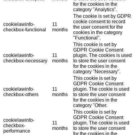
for the cookies in the
category "Analytics".
The cookie is set by GDPR
cookie consent to record
cookielawinfo-
11
the user consent for the
checkbox-functional
months
cookies in the category
"Functional".
This cookie is set by
GDPR Cookie Consent
cookielawinfo-
11
plugin. The cookies is used
checkbox-necessary
months
to store the user consent
for the cookies in the
category "Necessary".
This cookie is set by
GDPR Cookie Consent
cookielawinfo-
11
plugin. The cookie is used
checkbox-others
months
to store the user consent
for the cookies in the
category "Other.
This cookie is set by
GDPR Cookie Consent
cookielawinfo-
11
plugin. The cookie is used
checkbox-
months
to store the user consent
performance
for the cookies in the