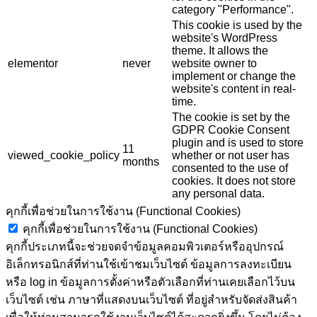
category "Performance".
This cookie is used by the
website's WordPress
theme. It allows the
elementor
never
website owner to
implement or change the
website's content in real-
time.
The cookie is set by the
GDPR Cookie Consent
plugin and is used to store
11
viewed_cookie_policy
whether or not user has
months
consented to the use of
cookies. It does not store
any personal data.
คุกกี้เพื่อช่วยในการใช้งาน (Functional Cookies)
คุกกี้เพื่อช่วยในการใช้งาน (Functional Cookies)
คุกกี้ประเภทนี้จะช่วยจดจำข้อมูลคอมพิวเตอร์หรืออุปกรณ์
อิเล็กทรอนิกส์ที่ท่านใช้เข้าชมเว็บไซต์ ข้อมูลการลงทะเบียน
หรือ log in ข้อมูลการตั้งค่าหรือตัวเลือกที่ท่านเคยเลือกไว้บน
เว็บไซต์ เช่น ภาษาที่แสดงบนเว็บไซต์ ที่อยู่สำหรับจัดส่งสินค้า