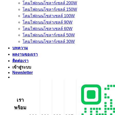
โคมไฟถนนโซลาร์เซลล์ 200W
โคมไฟถนนโซลาร์เซลล์ 150W
โคมไฟถนนโซล่าเซลล์ 100W
โคมไฟถนนโซล่าเซลล์ 90W
โคมไฟถนนโซลาเซลล์ 60W
โคมไฟถนนโซลาร์เซลล์ 50W
โคมไฟถนนโซลาร์เซลล์ 30W
บทความ
ผลงานของเรา
ติดต่อเรา
เข้าสู่ระบบ
Newsletter
เรา
พร้อม