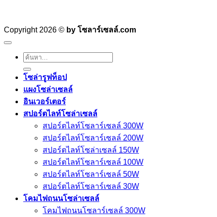
Copyright 2026 ©
by โซลาร์เซลล์.com
ค้นหา:
โซล่ารูฟท็อป
แผงโซล่าเซลล์
อินเวอร์เตอร์
สปอร์ตไลท์โซล่าเซลล์
สปอร์ตไลท์โซลาร์เซลล์ 300W
สปอร์ตไลท์โซลาร์เซลล์ 200W
สปอร์ตไลท์โซล่าเซลล์ 150W
สปอร์ตไลท์โซลาร์เซลล์ 100W
สปอร์ตไลท์โซลาร์เซลล์ 50W
สปอร์ตไลท์โซลาร์เซลล์ 30W
โคมไฟถนนโซล่าเซลล์
โคมไฟถนนโซลาร์เซลล์ 300W