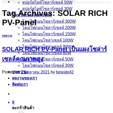
สปอร์ตไลท์โซลาร์เซลล์ 50W
สปอร์ตไลท์โซลาร์เซลล์ 30W
Tag Archives:
SOLAR RICH
โคมไฟถนนโซล่าเซลล์
PV-Panel
โคมไฟถนนโซลาร์เซลล์ 300W
โคมไฟถนนโซลาร์เซลล์ 200W
โคมไฟถนนโซลาร์เซลล์ 150W
บทความ
โคมไฟถนนโซล่าเซลล์ 100W
โคมไฟถนนโซล่าเซลล์ 90W
SOLAR RICH PV-Panel เป็นแผงโซล่าร์
โคมไฟถนนโซลาเซลล์ 60W
เซลล์คุณภาพสูง
โคมไฟถนนโซลาร์เซลล์ 50W
โคมไฟถนนโซลาร์เซลล์ 30W
บทความ
Posted on
21 ตุลาคม 2021
by
bewate42
ผลงานของเรา
ติดต่อเรา
0
ตะกร้าสินค้า