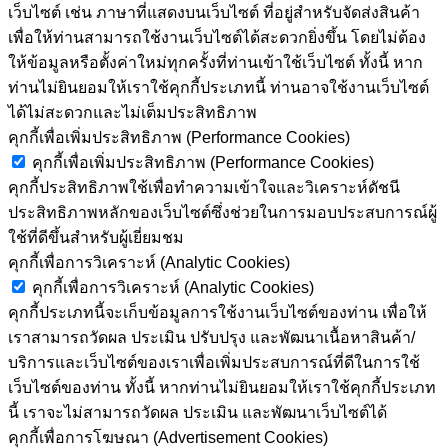
เว็บไซต์ เช่น ภาษาที่แสดงบนเว็บไซต์ ที่อยู่สำหรับจัดส่งสินค้า
เพื่อให้ท่านสามารถใช้งานเว็บไซต์ได้สะดวกยิ่งขึ้น โดยไม่ต้อง
ให้ข้อมูลหรือตั้งค่าใหม่ทุกครั้งที่ท่านเข้าใช้เว็บไซต์ ทั้งนี้ หาก
ท่านไม่ยินยอมให้เราใช้คุกกี้ประเภทนี้ ท่านอาจใช้งานเว็บไซต์
ได้ไม่สะดวกและไม่เต็มประสิทธิภาพ
คุกกี้เพื่อเพิ่มประสิทธิภาพ (Performance Cookies)
คุกกี้เพื่อเพิ่มประสิทธิภาพ (Performance Cookies)
คุกกี้ประสิทธิภาพใช้เพื่อทำความเข้าใจและวิเคราะห์ดัชนี
ประสิทธิภาพหลักของเว็บไซต์ซึ่งช่วยในการมอบประสบการณ์ผู้
ใช้ที่ดีขึ้นสำหรับผู้เยี่ยมชม
คุกกี้เพื่อการวิเคราะห์ (Analytic Cookies)
คุกกี้เพื่อการวิเคราะห์ (Analytic Cookies)
คุกกี้ประเภทนี้จะเก็บข้อมูลการใช้งานเว็บไซต์ของท่าน เพื่อให้
เราสามารถวัดผล ประเมิน ปรับปรุง และพัฒนาเนื้อหาสินค้า/
บริการและเว็บไซต์ของเราเพื่อเพิ่มประสบการณ์ที่ดีในการใช้
เว็บไซต์ของท่าน ทั้งนี้ หากท่านไม่ยินยอมให้เราใช้คุกกี้ประเภท
นี้ เราจะไม่สามารถวัดผล ประเมิน และพัฒนาเว็บไซต์ได้
คุกกี้เพื่อการโฆษณา (Advertisement Cookies)