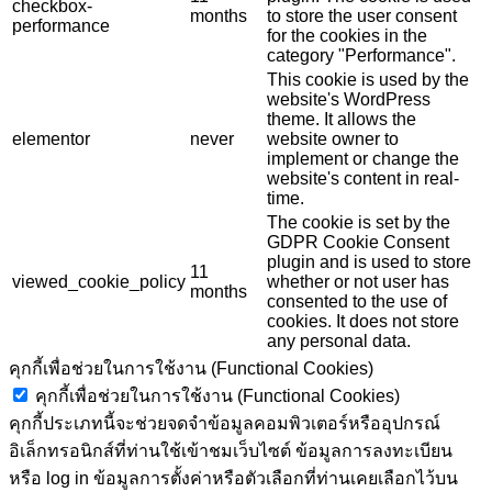
checkbox-
months
to store the user consent
performance
for the cookies in the
category "Performance".
This cookie is used by the
website's WordPress
theme. It allows the
elementor
never
website owner to
implement or change the
website's content in real-
time.
The cookie is set by the
GDPR Cookie Consent
plugin and is used to store
11
viewed_cookie_policy
whether or not user has
months
consented to the use of
cookies. It does not store
any personal data.
คุกกี้เพื่อช่วยในการใช้งาน (Functional Cookies)
คุกกี้เพื่อช่วยในการใช้งาน (Functional Cookies)
คุกกี้ประเภทนี้จะช่วยจดจำข้อมูลคอมพิวเตอร์หรืออุปกรณ์
อิเล็กทรอนิกส์ที่ท่านใช้เข้าชมเว็บไซต์ ข้อมูลการลงทะเบียน
หรือ log in ข้อมูลการตั้งค่าหรือตัวเลือกที่ท่านเคยเลือกไว้บน