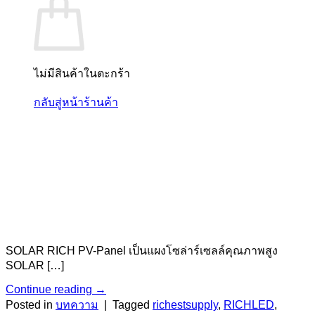
ไม่มีสินค้าในตะกร้า
กลับสู่หน้าร้านค้า
SOLAR RICH PV-Panel เป็นแผงโซล่าร์เซลล์คุณภาพสูง
SOLAR […]
Continue reading
→
Posted in
บทความ
|
Tagged
richestsupply
,
RICHLED
,