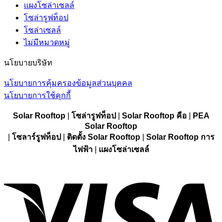
แผงโซล่าเซลล์
โซล่ารูฟท็อป
โซล่าเซลล์
ไม่มีหมวดหมู่
นโยบายบริษัท
นโยบายการคุ้มครองข้อมูลส่วนบุคคล
นโยบายการใช้คุกกี้
Solar Rooftop
|
โซล่ารูฟท็อป
|
Solar Rooftop
คือ
|
PEA
Solar Rooftop
|
โซลาร์รูฟท็อป
|
ติดตั้ง S
olar Rooftop
|
Solar Rooftop
การ
ไฟฟ้า
|
แผงโซล่าเซลล์
V